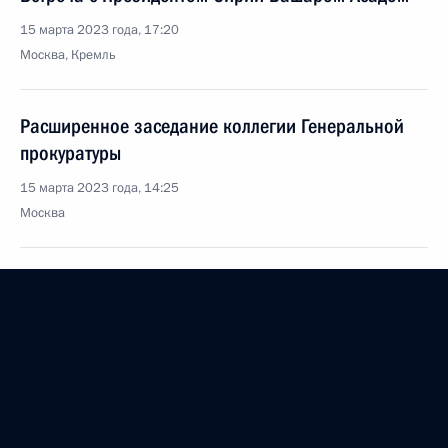
15 марта 2023 года, 17:20
Москва, Кремль
Расширенное заседание коллегии Генеральной
прокуратуры
15 марта 2023 года, 14:25
Москва
14 марта 2023 года, вторник
15 марта состоятся переговоры Владимира
Путина с Президентом Сирии Башаром Асадом
14 марта 2023 года, 20:50