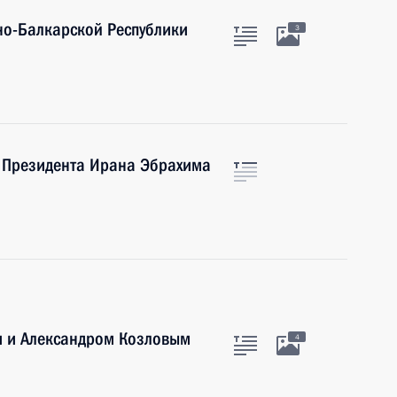
но-Балкарской Республики
3
ю Президента Ирана Эбрахима
м и Александром Козловым
4