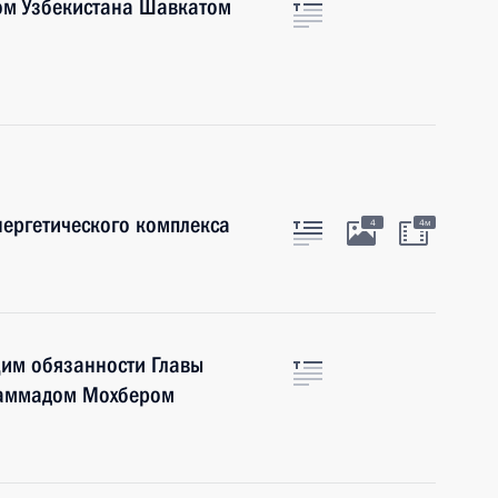
ом Узбекистана Шавкатом
ергетического комплекса
4
4м
им обязанности Главы
хаммадом Мохбером