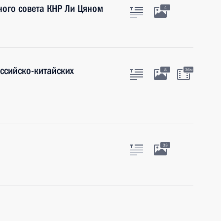
ного совета КНР Ли Цяном
4
оссийско-китайских
8
36м
33