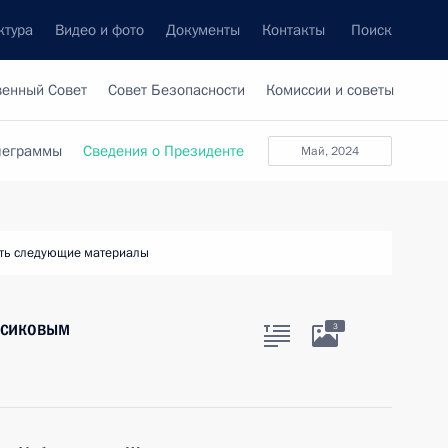
ктура
Видео и фото
Документы
Контакты
Поиск
венный Совет
Совет Безопасности
Комиссии и советы
леграммы
Сведения о Президенте
май, 2024
ть следующие материалы
асиковым
3