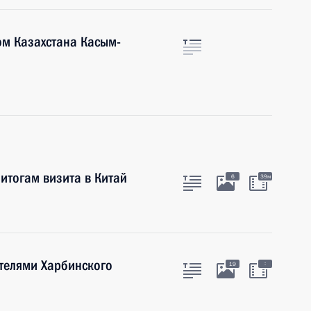
ом Казахстана Касым-
итогам визита в Китай
6
39м
ателями Харбинского
:
19