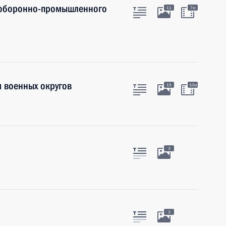
 оборонно-промышленного
11
7м
 военных округов
15
10м
3
3