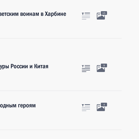
ветским воинам в Харбине
15
уры России и Китая
9
родным героям
4