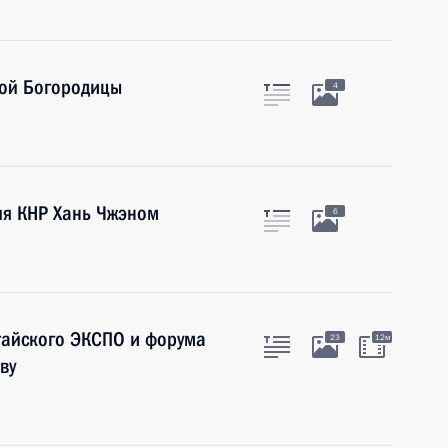
той Богородицы
4
ля КНР Хань Чжэном
6
тайского ЭКСПО и форума
23
12м
ву