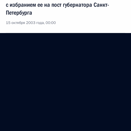
с избранием ее на пост губернатора Санкт-
Петербурга
15 октября 2003 года, 00:00
Президент России направил послание Премьер-
министру Малайзии Махатхиру Мохамаду
15 октября 2003 года, 00:00
14 октября 2003 года, вторник
Состоялся телефонный разговор Президента
России с Премьер-министром Израиля Ариэлем
Шароном
14 октября 2003 года, 19:20