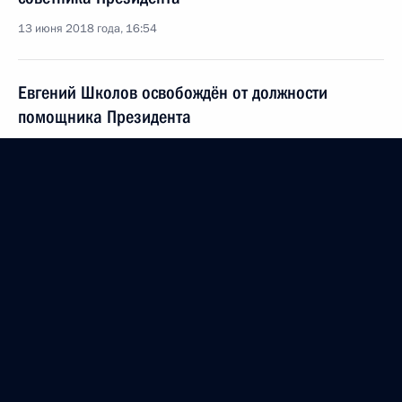
13 июня 2018 года, 16:54
Евгений Школов освобождён от должности
помощника Президента
13 июня 2018 года, 16:52
Владимир Кожин освобождён от должности
помощника Президента по вопросам военно-
технического сотрудничества
13 июня 2018 года, 16:50
Михаил Кротов назначен полномочным
представителем Президента в Конституционном