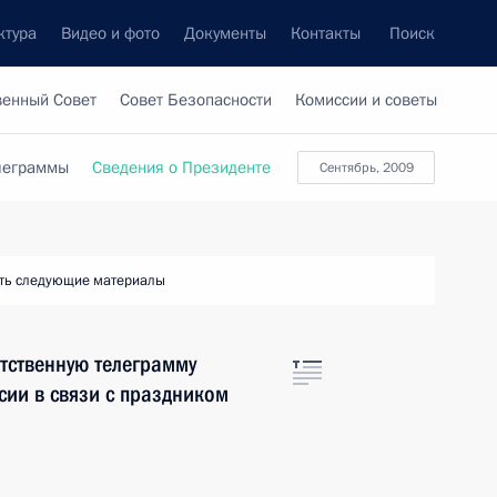
ктура
Видео и фото
Документы
Контакты
Поиск
венный Совет
Совет Безопасности
Комиссии и советы
леграммы
Сведения о Президенте
сентябрь, 2009
ть следующие материалы
тственную телеграмму
ии в связи с праздником