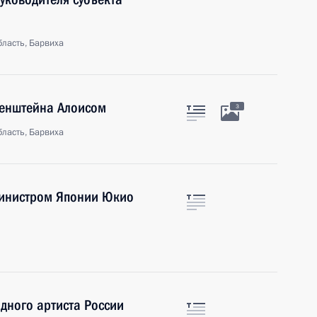
ласть, Барвиха
тенштейна Алоисом
3
ласть, Барвиха
министром Японии Юкио
дного артиста России