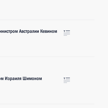
инистром Австралии Кевином
том Израиля Шимоном