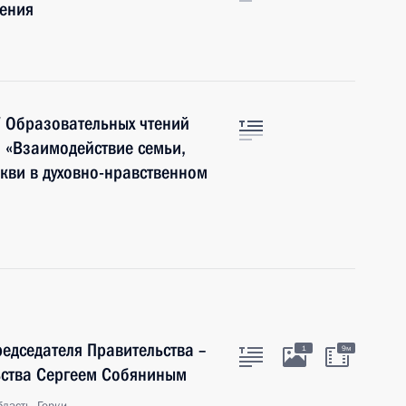
ения
V Образовательных чтений
 «Взаимодействие семьи,
кви в духовно-нравственном
редседателя Правительства –
1
9м
ьства Сергеем Собяниным