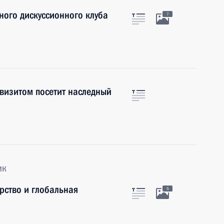
ного дискуссионного клуба
7
визитом посетит наследный
ик
рство и глобальная
5