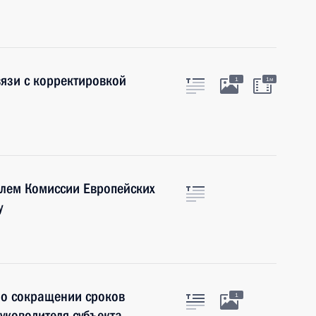
язи с корректировкой
1
1м
елем Комиссии Европейских
у
 о сокращении сроков
1
уководителя субъекта