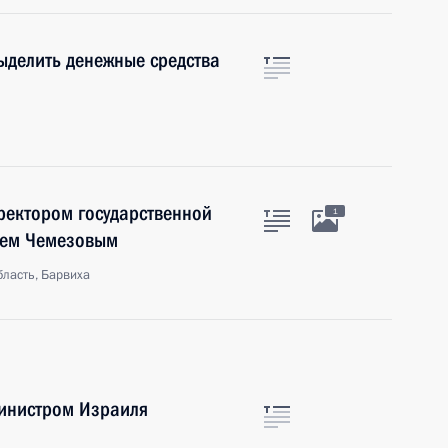
ыделить денежные средства
ректором государственной
1
еем Чемезовым
ласть, Барвиха
инистром Израиля