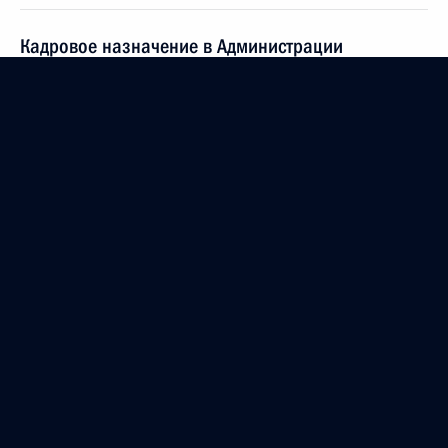
Кадровое назначение в Администрации
Президента
13 июля 2012 года, 12:40
Павел Астахов назначен Уполномоченным при
Президенте по правам ребёнка
13 июля 2012 года, 12:30
12 июля 2012 года, четверг
Заседание Российско-Украинской
межгосударственной комиссии
12 июля 2012 года, 21:00
Ялта