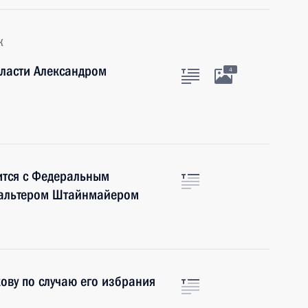
к
бласти Александром
4
ится с Федеральным
Вальтером Штайнмайером
ву по случаю его избрания