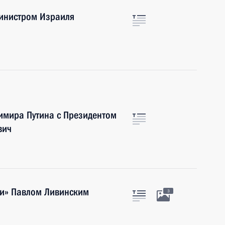
инистром Израиля
димира Путина с Президентом
вич
ти» Павлом Ливинским
3