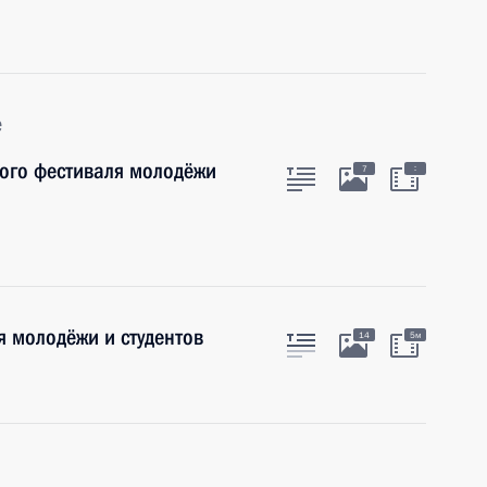
е
ного фестиваля молодёжи
:
7
я молодёжи и студентов
14
5м