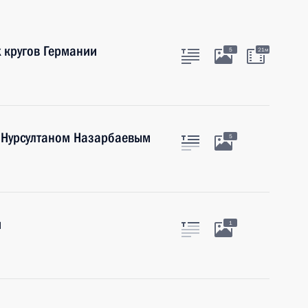
х кругов Германии
5
21м
а Нурсултаном Назарбаевым
5
м
1