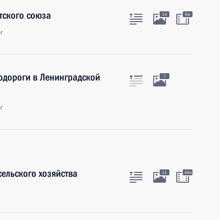
тского союза
14
8м
г
одороги в Ленинградской
7
г
ельского хозяйства
11
49м