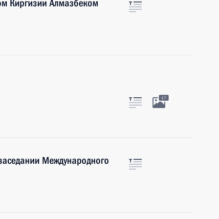
ом Киргизии Алмазбеком
17
 заседании Международного