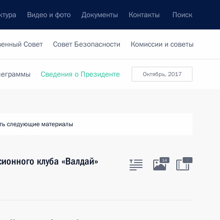
ктура
Видео и фото
Документы
Контакты
Поиск
венный Совет
Совет Безопасности
Комиссии и советы
леграммы
Сведения о Президенте
октябрь, 2017
ть следующие материалы
сионного клуба «Валдай»
:
14