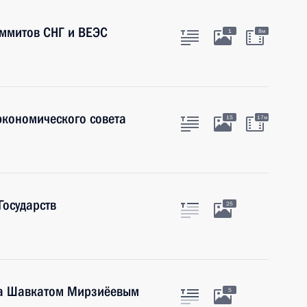
аммитов СНГ и ВЕЭС
1
8м
экономического совета
15
17м
Государств
25
на Шавкатом Мирзиёевым
5