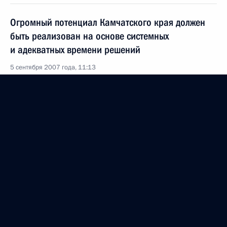
Огромный потенциал Камчатского края должен
быть реализован на основе системных
и адекватных времени решений
5 сентября 2007 года, 11:13
Владимир Путин посетил рыбацкую заимку
на реке Паратунка, где ведет добычу крупнейший
дальневосточный рыболовецкий колхоз
5 сентября 2007 года, 11:05
Камчатка
Владимир Путин поздравил заместителя
генерального директора ОАО «Ижевский
мотозавод «Аксион-холдинг», директора филиала