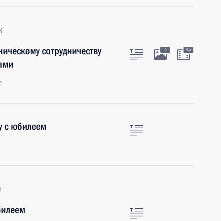
к
ническому сотрудничеству
3
5м
ами
ь
у с юбилеем
е
билеем