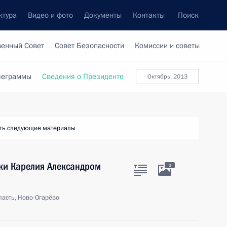
ктура
Видео и фото
Документы
Контакты
Поиск
венный Совет
Совет Безопасности
Комиссии и советы
леграммы
Сведения о Президенте
октябрь, 2013
ть следующие материалы
ики Карелия Александром
3
асть, Ново-Огарёво