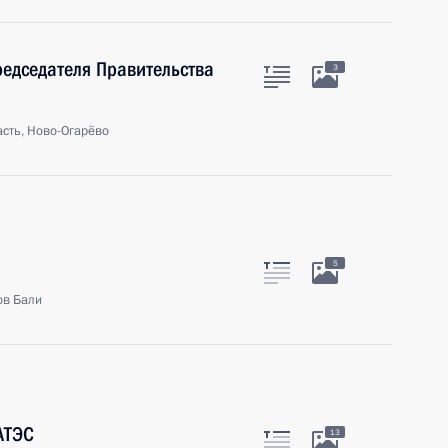
редседателя Правительства
3
сть, Ново-Огарёво
5
ов Бали
АТЭС
13