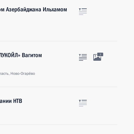
том Азербайджана Ильхамом
«ЛУКОЙЛ» Вагитом
3
асть, Ново-Огарёво
пании НТВ