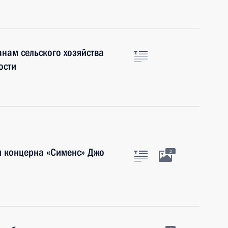
нам сельского хозяйства
ости
я концерна «Сименс» Джо
2