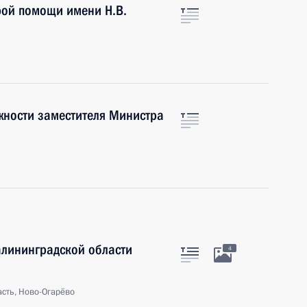
рой помощи имени Н.В.
жности заместителя Министра
алининградской области
4
сть, Ново-Огарёво