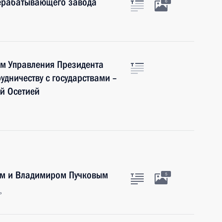
ерабатывающего завода
6
ом Управления Президента
дничеству с государствами –
й Осетией
ым и Владимиром Пучковым
5
ь