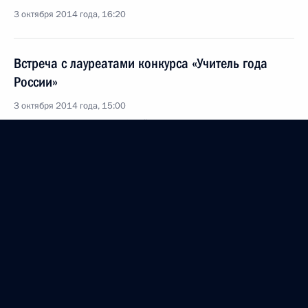
3 октября 2014 года, 16:20
Встреча с лауреатами конкурса «Учитель года
России»
3 октября 2014 года, 15:00
Московская область, Ново-Огарёво
Поздравление руководству ФРГ с Днём
германского единства
3 октября 2014 года, 12:00
2 октября 2014 года, четверг
Встреча с Королём Иордании Абдаллой II