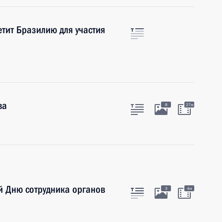
тит Бразилию для участия
ва
8
27м
й Дню сотрудника органов
3
4м