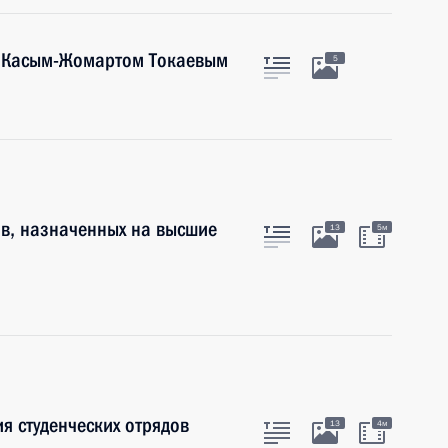
а Касым-Жомартом Токаевым
5
в, назначенных на высшие
13
5м
я студенческих отрядов
13
4м