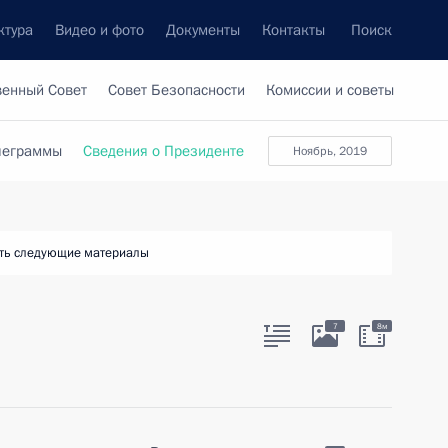
ктура
Видео и фото
Документы
Контакты
Поиск
венный Совет
Совет Безопасности
Комиссии и советы
леграммы
Сведения о Президенте
ноябрь, 2019
ть следующие материалы
7
8м