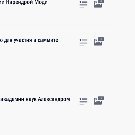
дии Нарендрой Моди
5
 для участия в саммите
3
 академии наук Александром
3