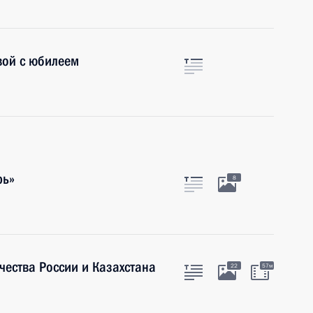
вой с юбилеем
рь»
8
ества России и Казахстана
22
57м