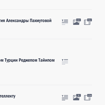
тия Александры Пахмутовой
10
6м
ом Турции Реджепом Тайипом
теллекту
8
13м