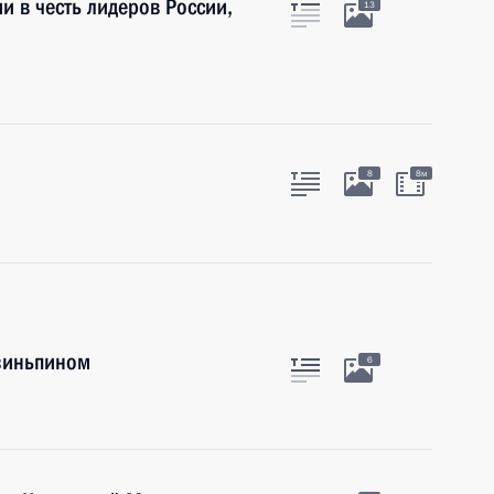
и в честь лидеров России,
13
8
8м
Цзиньпином
6