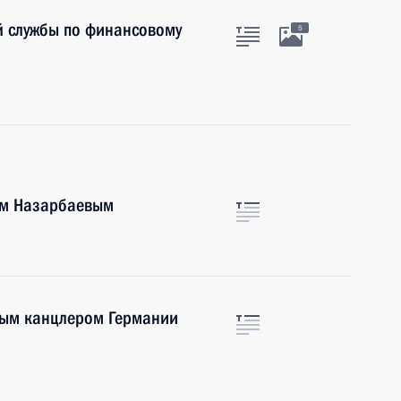
й службы по финансовому
5
ом Назарбаевым
ным канцлером Германии