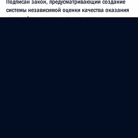
Подписан закон, предусматривающий создание
системы независимой оценки качества оказания
услуг в сфере культуры, социального
обслуживания, охраны здоровья и образования
22 июля 2014 года, 13:40
Внесено изменение в Налоговый кодекс
22 июля 2014 года, 13:35
Внесены изменения в законодательные акты
в части совершенствования законодательства
о публичных мероприятиях
22 июля 2014 года, 13:25