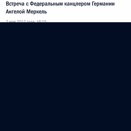
Встреча с Федеральным канцлером Германии
Ангелой Меркель
2 мая 2017 года, 16:15
Сочи
Совещание по вопросам ликвидации последствий
пожаров в Сибири
2 мая 2017 года, 13:45
Сочи
Опубликован список российских и иностранных
журналистов, аккредитованных для освещения
торжественных мероприятий, посвящённых 72-й
годовщине Победы в Великой Отечественной
войне