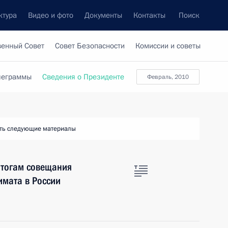
ктура
Видео и фото
Документы
Контакты
Поиск
венный Совет
Совет Безопасности
Комиссии и советы
леграммы
Сведения о Президенте
февраль, 2010
ть следующие материалы
итогам совещания
имата в России