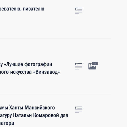
ревателю, писателю
ку «Лучшие фотографии
17
ного искусства «Винзавод»
Думы Ханты-Мансийского
атуру Натальи Комаровой для
натора