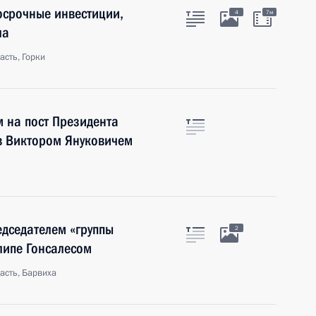
осрочные инвестиции,
4
7м
ла
сть, Горки
 на пост Президента
в Виктором Януковичем
едседателем «группы
2
липе Гонсалесом
асть, Барвиха