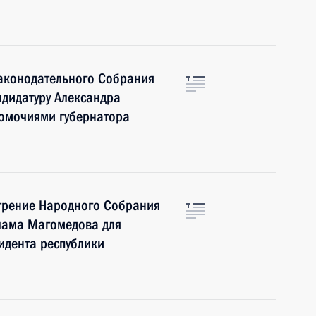
Законодательного Собрания
дидатуру Александра
номочиями губернатора
трение Народного Собрания
лама Магомедова для
идента республики