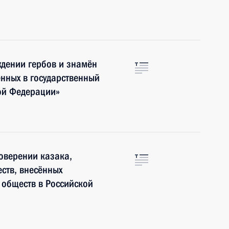
ждении гербов и знамён
ённых в государственный
ой Федерации»
товерении казака,
ств, внесённых
 обществ в Российской