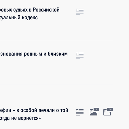
овых судьях в Российской
суальный кодекс
езнования родным и близким
фии – в особой печали о той
1
7м
огда не вернётся»