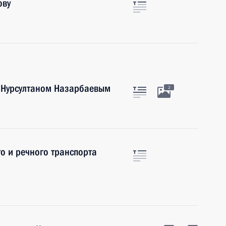
ову
а Нурсултаном Назарбаевым
2
о и речного транспорта