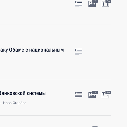
2
5м
раку Обаме с национальным
банковской системы
3
8м
ь, Ново-Огарёво