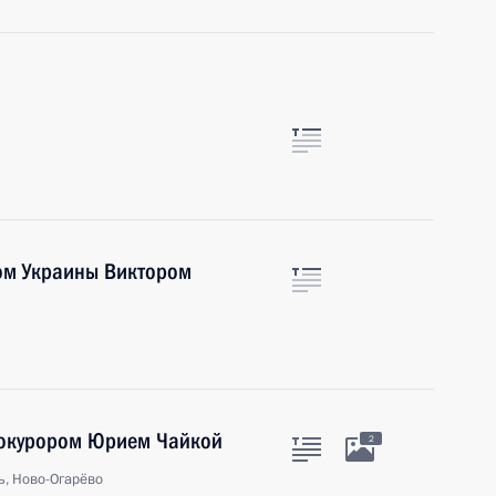
ом Украины Виктором
рокурором Юрием Чайкой
2
ь, Ново-Огарёво