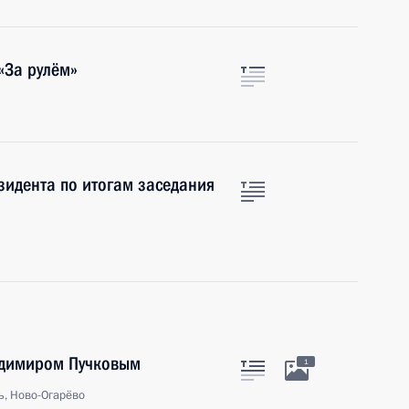
«За рулём»
зидента по итогам заседания
адимиром Пучковым
1
ь, Ново-Огарёво