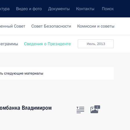
ктура
Видео и фото
Документы
Контакты
Поиск
венный Совет
Совет Безопасности
Комиссии и советы
леграммы
Сведения о Президенте
июль, 2013
ть следующие материалы
ономбанка Владимиром
2