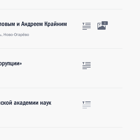
оловым и Андреем Крайним
2
ь, Ново-Огарёво
ррупции»
йской академии наук