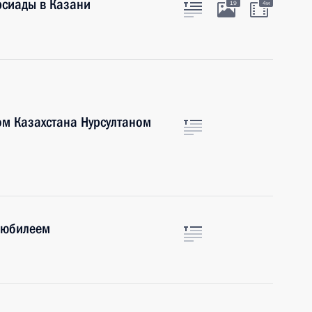
рсиады в Казани
19
4м
ом Казахстана Нурсултаном
 юбилеем