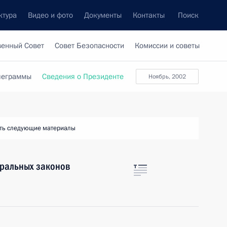
ктура
Видео и фото
Документы
Контакты
Поиск
венный Совет
Совет Безопасности
Комиссии и советы
леграммы
Сведения о Президенте
ноябрь, 2002
ть следующие материалы
еральных законов