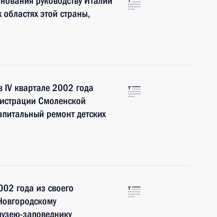
нования руководству Италии
 областях этой страны,
в IV квартале 2002 года
нистрации Смоленской
апитальный ремонт детских
002 года из своего
Новгородскому
музею-заповеднику