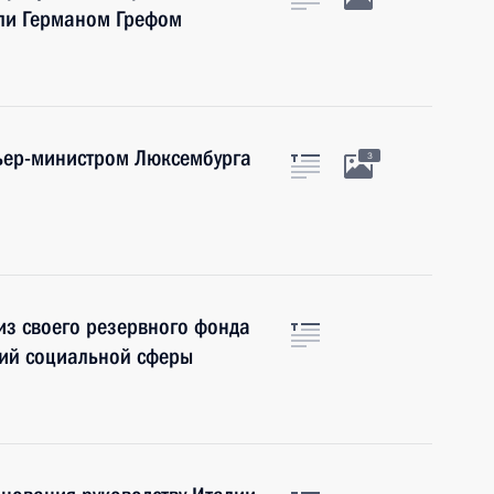
вли Германом Грефом
мьер-министром Люксембурга
3
из своего резервного фонда
ний социальной сферы