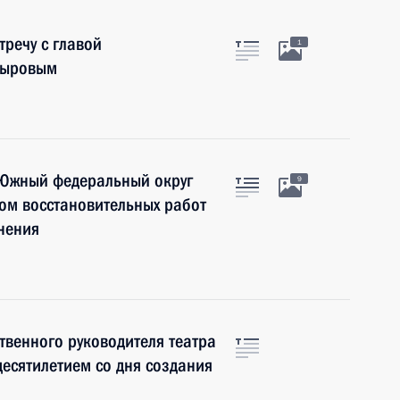
тречу с главой
1
дыровым
 Южный федеральный округ
9
ом восстановительных работ
днения
твенного руководителя театра
 десятилетием со дня создания