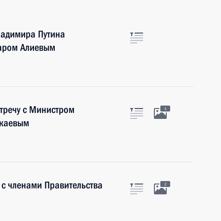
ладимира Путина
даром Алиевым
тречу с Министром
1
укаевым
 с членами Правительства
2