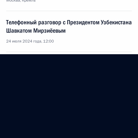
Москва, Кремль
Телефонный разговор с Президентом Узбекистана
Шавкатом Мирзиёевым
24 июля 2024 года, 12:00
23 июля 2024 года, вторник
Встреча с председателем Счётной палаты
Борисом Ковальчуком
23 июля 2024 года, 13:10
Москва, Кремль
22 июля 2024 года, понедельник