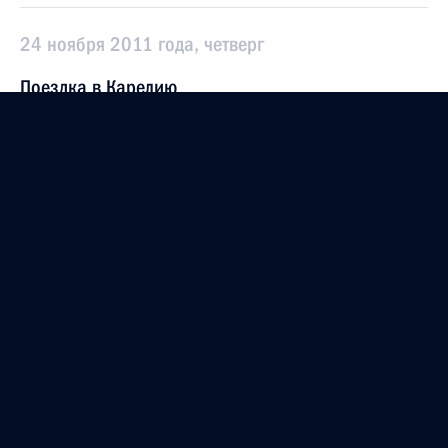
24 ноября 2011 года, четверг
Поездка в Карелию
24 ноября 2011 года, 18:45
Петрозаводск
Беседа с Андреем Нелидовым и Алексеем
Миллером
24 ноября 2011 года, 18:30
Петрозаводск
Встреча с журналистами Северо-Западного
федерального округа
24 ноября 2011 года, 18:00