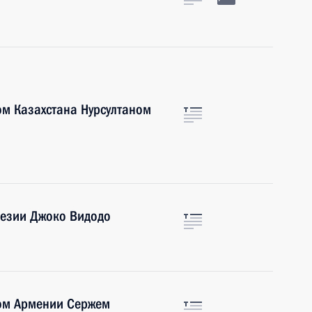
ом Казахстана Нурсултаном
незии Джоко Видодо
том Армении Сержем