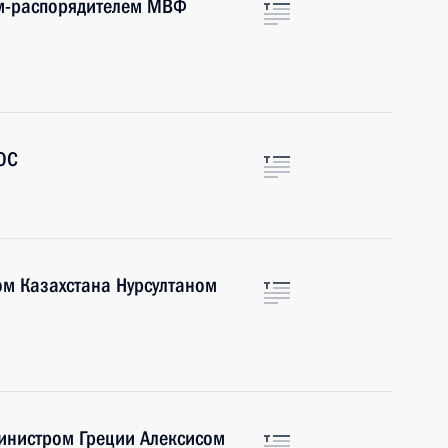
ом-распорядителем МВФ
ОС
ом Казахстана Нурсултаном
инистром Греции Алексисом