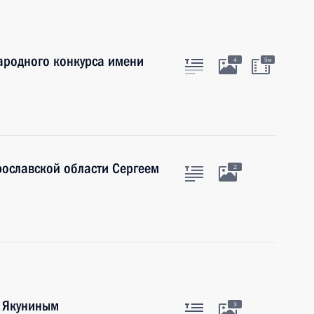
ародного конкурса имени
4
5м
рославской области Сергеем
2
м Якуниным
3