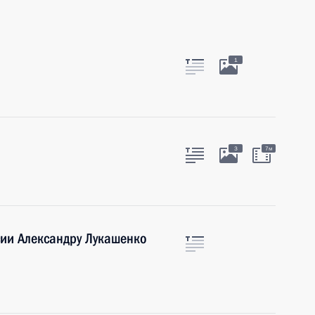
1
3
7м
сии Александру Лукашенко