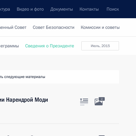
ктура
Видео и фото
Документы
Контакты
Поиск
венный Совет
Совет Безопасности
Комиссии и советы
леграммы
Сведения о Президенте
июль, 2015
ть следующие материалы
дии Нарендрой Моди
2