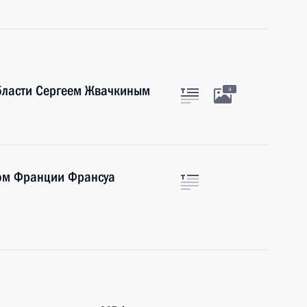
области Сергеем Жвачкиным
4
том Франции Франсуа