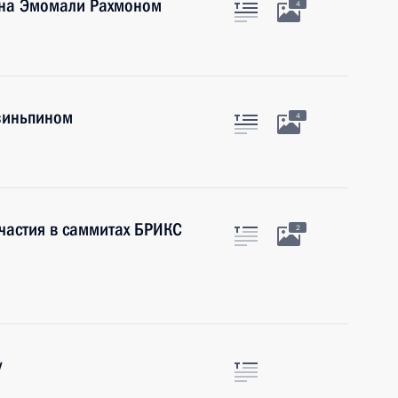
ана Эмомали Рахмоном
4
Цзиньпином
4
участия в саммитах БРИКС
2
у