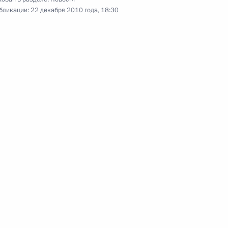
бликации:
22 декабря 2010 года, 18:30
ателями Индийского
3
ахал
3
14