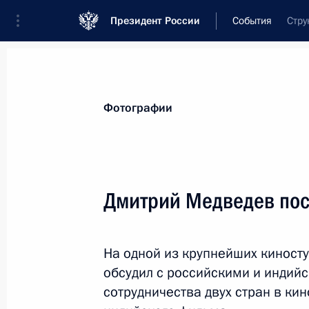
Президент России
События
Стру
Президент
Администрация
Государст
Новости
Стенограммы
Поездки
Те
Фотографии
Показа
Дмитрий Медведев пос
23 декабря 2010 года, четверг
На одной из крупнейших киност
Телефонный разговор с Президен
обсудил с российскими и инди
23 декабря 2010 года, 23:30
сотрудничества двух стран в ки