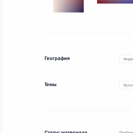
Поздравление коллективу городск
имени С.П.Боткина
23 декабря 2010 года, 10:00
Дмитрий Медведев приветствует р
География
Инди
сенатом США
23 декабря 2010 года, 03:00
Темы
Куль
22 декабря 2010 года, среда
Дмитрий Медведев посетил киносту
22 декабря 2010 года, 18:30
Мумбаи
Статус материала
Опублик