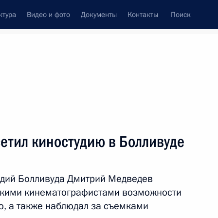
ктура
Видео и фото
Документы
Контакты
Поиск
венный Совет
Совет Безопасности
Комиссии и советы
леграммы
Сведения о Президенте
декабрь, 2010
ть следующие материалы
етил киностудию в Болливуде
удий Болливуда Дмитрий Медведев
том США Бараком Обамой
йскими кинематографистами возможности
но, а также наблюдал за съемками