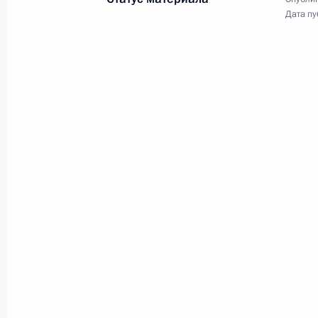
Дата пу
Встреча со студентами и преподав
технологического института
22 декабря 2010 года, 15:00
Мумбаи
Дмитрий Медведев посетил Тадж-М
22 декабря 2010 года, 11:30
Агра
21 декабря 2010 года, вторник
Официальный визит в Индию
21 декабря 2010 года, 16:00
Нью-Дели