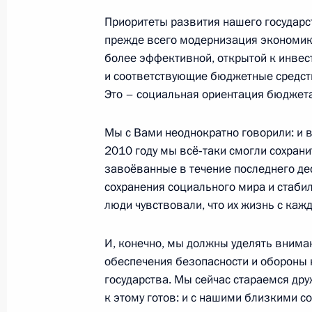
Рабочая встреча с губернатором Н
Приоритеты развития нашего государс
Валерием Шанцевым
прежде всего модернизация экономики
15 декабря 2010 года, 17:00
Московская обл
более эффективной, открытой к инвес
и соответствующие бюджетные средств
Это – социальная ориентация бюджета
Торжественное собрание, посвящё
Мы с Вами неоднократно говорили: и в
внешней разведки
2010 году мы всё‑таки смогли сохрани
15 декабря 2010 года, 14:15
Москва
завоёванные в течение последнего дес
сохранения социального мира и стабил
люди чувствовали, что их жизнь с каж
14 декабря 2010 года, вторник
И, конечно, мы должны уделять внима
Президент Латвийской Республики 
обеспечения безопасности и обороны
Россию с официальным визитом
государства. Мы сейчас стараемся дру
к этому готов: и с нашими близкими с
14 декабря 2010 года, 18:40