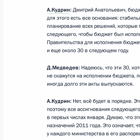
А.Кудрин
:
Дмитрий Анатольевич, бюдж
13 декабря 2010 года, 17:10
для этого есть все основания: стабил
планирование всех решений, которые т
следующего, чтобы бюджет был исполн
Заседание Совета Безопасности «О
Правительства для исполнения бюджет
по обеспечению энергетической бе
и еще около 30 в следующем году.
13 декабря 2010 года, 16:00
Москва, Кремл
Д.Медведев:
Надеюсь, что эти 30, ко
не скажутся на исполнении бюджета, п
иногда долго эти акты выпускаются.
Рабочая встреча с Заместителем П
Министром финансов Алексеем Ку
А.Кудрин:
Нет, всё будет в порядке. Э
13 декабря 2010 года, 15:00
Москва, Кремл
поэтому все ассигнования следующего 
в первых числах января. Думаю, что э
назначений 2011 года. Это означает, чт
у каждого министерства в его распоря
Дисциплина – ключ к решению самы