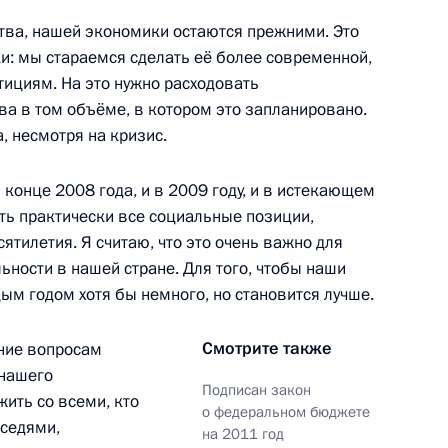
ижегородской области
1
тва, нашей экономики остаются прежними. Это
: мы стараемся сделать её более современной,
асть, Горки
тициям. На это нужно расходовать
а в том объёме, в котором это запланировано.
, несмотря на кризис.
нное 90-летию Службы
5
 конце 2008 года, и в 2009 году, и в истекающем
ть практически все социальные позиции,
ятилетия. Я считаю, что это очень важно для
ьности в нашей стране. Для того, чтобы наши
дым годом хотя бы немного, но становится лучше.
Смотрите также
ние вопросам
Валдис Затлерс посетит
 нашего
Подписан закон
жить со всеми, кто
о федеральном бюджете
оседями,
на 2011 год