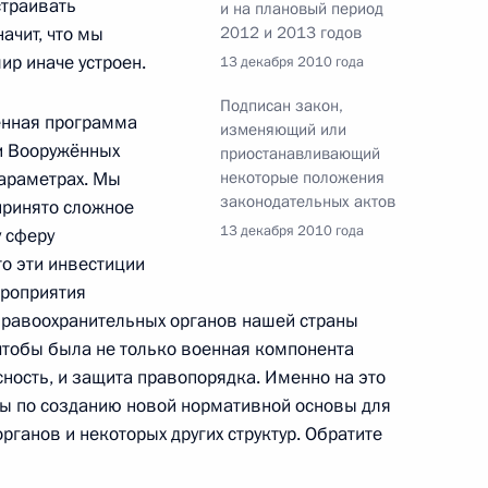
страивать
и на плановый период
ачит, что мы
2012 и 2013 годов
ир иначе устроен.
13 декабря 2010 года
ции и технологическому
14
Подписан закон,
енная программа
изменяющий или
ласть, Сколково
и Вооружённых
приостанавливающий
параметрах. Мы
некоторые положения
законодательных актов
принято сложное
13 декабря 2010 года
у сферу
к
то эти инвестиции
 приостанавливающий
ероприятия
ьных актов
правоохранительных органов нашей страны
 чтобы была не только военная компонента
ность, и защита правопорядка. Именно на это
ы по созданию новой нормативной основы для
рганов и некоторых других структур. Обратите
джете на 2011 год
3 годов