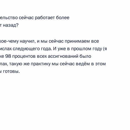
ление, это отравляюще
тельство сейчас работает более
ь
т назад?
кое‑чему научил, и мы сейчас принимаем все
омы, нападения на людей –
ислах следующего года. И уже в прошлом году (я
преступления, а лица, их
 уже 98 процентов всех ассигнований было
лах, такую же практику мы сейчас ведём в этом
ы готовы.
ь
в, назначенных на высшие
6
14м
ь