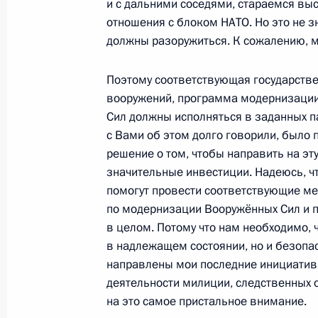
и с дальними соседями, стараемся вы
отношения с блоком НАТО. Но это не зн
должны разоружиться. К сожалению, м
Заседание Комиссии по модерниза
развитию экономики России
Поэтому соответствующая государств
14 декабря 2010 года, 14:00
Московская об
вооружений, программа модернизаци
Сил должны исполняться в заданных 
с Вами об этом долго говорили, было 
решение о том, чтобы направить на эт
13 декабря 2010 года, понедельни
значительные инвестиции. Надеюсь, ч
Подписан закон, изменяющий или
помогут провести соответствующие м
некоторые положения законодател
по модернизации Вооружённых Сил и 
в целом. Потому что нам необходимо,
13 декабря 2010 года, 17:20
в надлежащем состоянии, но и безопас
направлены мои последние инициатив
деятельности милиции, следственных о
Подписан закон о федеральном бю
на это самое пристальное внимание.
и на плановый период 2012 и 201