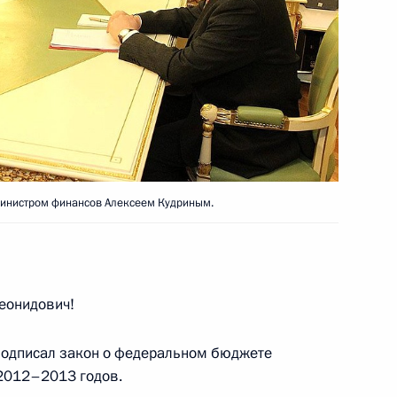
й с Днём рождения
 муфтия Кабардино-
Министром финансов Алексеем Кудриным.
юзных организаций России
еонидович!
2
11м
асть, Горки
о подписал закон о федеральном бюджете
 2012–2013 годов.