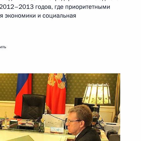
 2012–2013 годов, где приоритетными
ки Казахстан Нурсултану
я экономики и социальная
мль
льному директору ЮНЕСКО
с официальным визитом