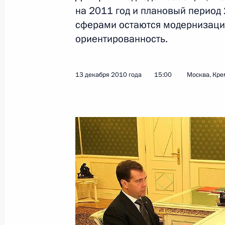
на 2011 год и плановый период
Поздравление Президенту Республи
сферами остаются модернизаци
Назарбаеву
ориентированность.
16 декабря 2010 года, 12:15
13 декабря 2010 года
15:00
Москва, Кре
Поздравительное послание Генера
Ирине Боковой
16 декабря 2010 года, 12:10
Дмитрий Медведев посетит Индию 
16 декабря 2010 года, 10:00