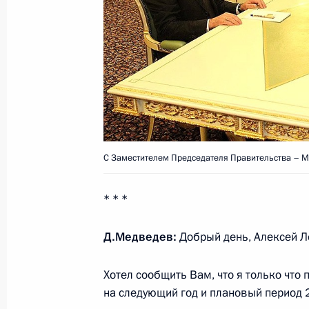
Поздравление Светлане Дружинино
16 декабря 2010 года, 10:00
15 декабря 2010 года, среда
Соболезнования родным и близким
Балкарии Анаса Пшихачева
С Заместителем Председателя Правительства – 
15 декабря 2010 года, 23:00
* * *
Встреча с руководителями профсо
Д.Медведев:
Добрый день, Алексей Л
15 декабря 2010 года, 18:00
Московская обл
Хотел сообщить Вам, что я только чт
на следующий год и плановый период