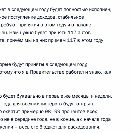
ет в следующем году будет полностью исполнен,
ьное поступление доходов, стабильное
ребуют принятия в этом году и в начале
ен. Нам нужно будет принять 117 актов
 состоянии и мерах
3
11м
а, причём мы из них примем 117 в этом году
зопасности России»
ь
торые будут приняты в следующем году,
отому что я в Правительстве работал и знаю, как
редседателя Правительства –
1
дриным
то будет буквально в первые же месяцы и недели,
ь
года для всех министерств будут открыты
то охватит примерно 98–99 процентов всех
о не в середине года, не в конце, а с начала года
жении – весь его бюджет для расходования,
х разных задач. Как только