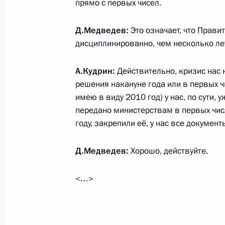
прямо с первых чисел.
в одном звене начинается расслаб
действует на всю ситуацию
Д.Медведев:
Это означает, что Прави
13 декабря 2010 года, 14:45
Москва, Кремл
дисциплинированно, чем несколько ле
А.Кудрин:
Действительно, кризис нас 
Недавние события в Москве – погр
решения накануне года или в первых ч
должны быть квалифицированы как 
имею в виду 2010 год) у нас, по сути,
совершившие, понести наказание
передано министерствам в первых чис
году, закрепили её, у нас все документ
13 декабря 2010 года, 14:30
Москва, Кремл
Д.Медведев:
Хорошо, действуйте.
Церемония представления офицеро
<…>
командные должности
13 декабря 2010 года, 14:00
Москва, Кремл