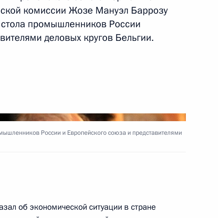
йской комиссии Жозе Мануэл Баррозу
мунопрофилактике
о стола промышленников России
вителями деловых кругов Бельгии.
иальном страховании
ности и в связи
ромышленников России и Европейского союза и представителями
декс
азал об экономической ситуации в стране