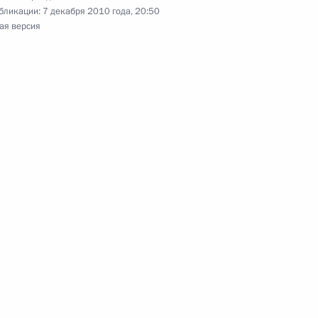
 Соглашение о создании
бликации:
7 декабря 2010 года, 20:50
нного центра по борьбе
ая версия
в
реализации Послания
ию
м Нетаньяху