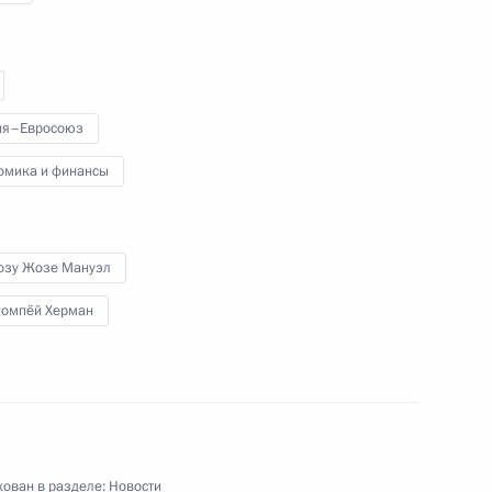
 промышленников России
3
ловых кругов Бельгии
ия–Евросоюз
омика и финансы
ия – Евросоюз
12
озу Жозе Мануэл
Ромпёй Херман
 в связи с видеообращением
ован в разделе:
Новости