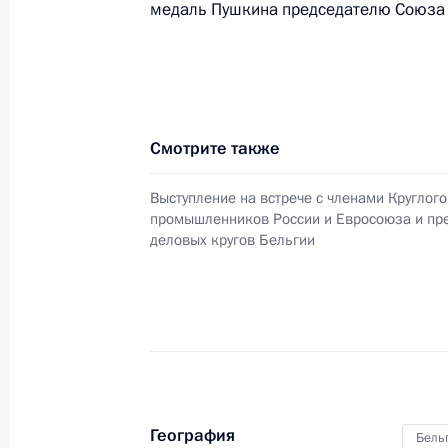
медаль Пушкина председателю Союза р
Визит в Бельгию
8 декабря 2010 года, 14:30
Брюссель
Послание Президенту Судана Омар
Смотрите также
8 декабря 2010 года, 13:00
Выступление на встрече с членами Круглого
промышленников России и Евросоюза и пр
деловых кругов Бельгии
Поздравление артисту театра и ки
рождения
8 декабря 2010 года, 10:00
7 декабря 2010 года, вторник
География
Бель