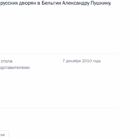
усских дворян в Бельгии Александру Пушкину.
5
у Баширу
 стола
7 декабря 2010 года
едставителями
но Евгению Стеблову с Днём
гия