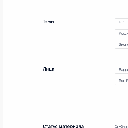
Встреча с членами Круглого стола
и Евросоюза и представителями де
Темы
ВТО
7 декабря 2010 года, 20:50
Брюссель
Росс
Экон
В Брюсселе состоялся саммит Росс
7 декабря 2010 года, 19:00
Брюссель
Лица
Барр
Ван 
Поручение Генеральному прокурору
следователя из Кущёвской
7 декабря 2010 года, 15:40
Статус материала
Опублик