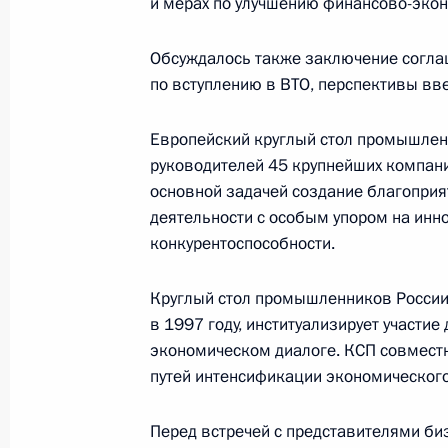
и мерах по улучшению финансово-экон
Внесены изменения в Гражданский
Обсуждалось также заключение согла
9 декабря 2010 года, 14:00
по вступлению в ВТО, перспективы вв
Европейский круглый стол промышле
руководителей 45 крупнейших компани
Встреча с Премьер-министром Фр
основной задачей создание благопри
9 декабря 2010 года, 12:30
Москва, Кремль
деятельности с особым упором на ин
конкурентоспособности.
8 декабря 2010 года, среда
Круглый стол промышленников России 
в 1997 году, институализирует участие
Телефонный разговор с Президен
экономическом диалоге. КСП совместн
путей интенсификации экономического
8 декабря 2010 года, 22:30
Перед встречей с представителями б