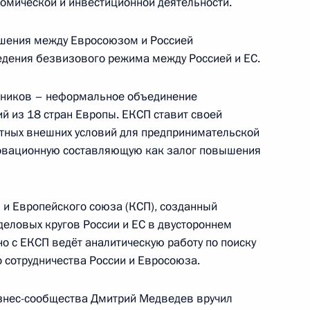
омической и инвестиционной деятельности.
 процессуальный кодекс
шения между Евросоюзом и Россией
едения безвизового режима между Россией и ЕС.
нников – неформальное объединение
й из 18 стран Европы. ЕКСП ставит своей
анции
4
ятных внешних условий для предпринимательской
новационную составляющую как залог повышения
и Европейского союза (КСП), созданный
 деловых кругов России и ЕС в двустороннем
том Франции
о с ЕКСП ведёт аналитическую работу по поиску
 сотрудничества России и Евросоюза.
изнес-сообщества Дмитрий Медведев вручил