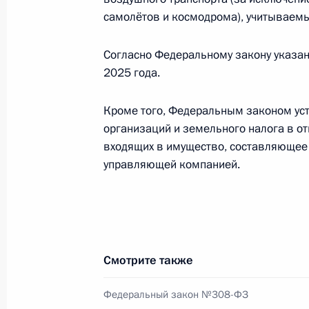
самолётов и космодрома), учитываемы
Дмитрий Медведев принял участие
по безопасности и сотрудничеству 
Согласно Федеральному закону указан
1 декабря 2010 года, 14:00
Астана
2025 года.
Кроме того, Федеральным законом уст
Президент подписал Федеральный 
организаций и земельного налога в о
входящих в имущество, составляющее
регулировании в Российской Феде
управляющей компанией.
1 декабря 2010 года, 10:15
Дмитрий Медведев подписал Федер
изменений в главу 21 части второ
Смотрите также
Российской Федерации»
Федеральный закон №308-ФЗ
1 декабря 2010 года, 10:10