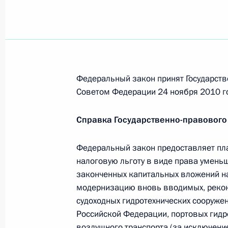
Дмитрий Медведев посетил одну из
2 декабря 2010 года, 14:00
Измайловка
Федеральный закон принят Государств
15 февраля – День памяти о росси
Советом Федерации 24 ноября 2010 г
долг за пределами Отечества
2 декабря 2010 года, 08:35
Справка Государственно-правового
Федеральный закон предоставляет пл
1 декабря 2010 года, среда
налоговую льготу в виде права уменьш
законченных капитальных вложений на 
Дмитрий Медведев поздравил Генн
модернизацию вновь вводимых, рекон
1 декабря 2010 года, 16:20
судоходных гидротехнических сооружен
Российской Федерации, портовых гидр
воздушного транспорта (за исключен