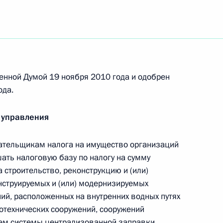
 школ Краснодарского края
6
енной Думой 19 ноября 2010 года и одобрен
янах, исполнявших служебный
ода.
 управления
ательщикам налога на имущество организаций
ать налоговую базу по налогу на сумму
строительство, реконструкцию и (или)
адия Хазанова с 65-летием
струируемых и (или) модернизируемых
ий, расположенных на внутренних водных путях
отехнических сооружений, сооружений
ием системы централизованной заправки