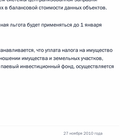
х в балансовой стоимости данных объектов.
 в саммите Организации
15
в Европе
ная льгота будет применяться до 1 января
анавливается, что уплата налога на имущество
закон «О таможенном
тношении имущества и земельных участков,
 паевый инвестиционный фонд, осуществляется
рации»
альный закон «О внесении
й Налогового кодекса
27 ноября 2010 года