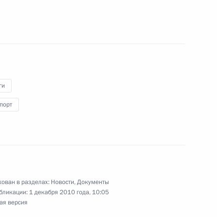
альный закон «О внесении
второй Налогового кодекса
ги
порт
ки налога на добычу
нспортного налога
ован в разделах:
Новости
,
Документы
бликации:
1 декабря 2010 года, 10:05
 ставки акцизов на 2011–
ая версия