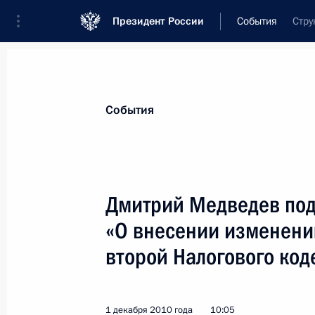
Президент России
События
Стру
Президент
Администрация
Государст
Новости
Стенограммы
Поездки
Те
События
Показа
Дмитрий Медведев под
«О внесении изменений
Рабочая встреча с Владимиром Ус
Ткачёвым
второй Налогового ко
2 декабря 2010 года, 15:00
Сочи
1 декабря 2010 года
10:05