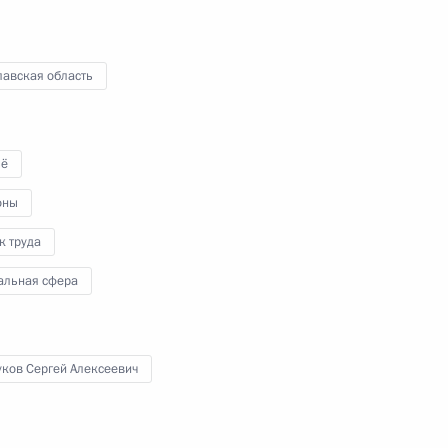
лавская область
их партий, представленных
2
6м
ё
ласть, Горки
оны
к труда
уры на пост губернатора
1
альная сфера
ласть, Горки
уков Сергей Алексеевич
ми первых Всемирных игр
2
5м