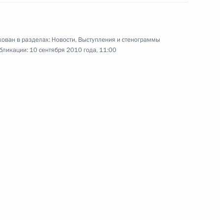
ласть, Горки
ован в разделах:
Новости
,
Выступления и стенограммы
бликации:
10 сентября 2010 года, 11:00
ля
6
ославле
4
инистров Италии Сильвио
3