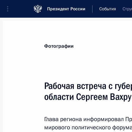
Президент России
События
Стру
Президент
Администрация
Государст
Новости
Стенограммы
Поездки
Те
Фотографии
Показа
Рабочая встреча с губ
области Сергеем Вахр
Поздравление Альберту Лиханову с
13 сентября 2010 года, 11:00
Глава региона информировал Пр
мирового политического форума