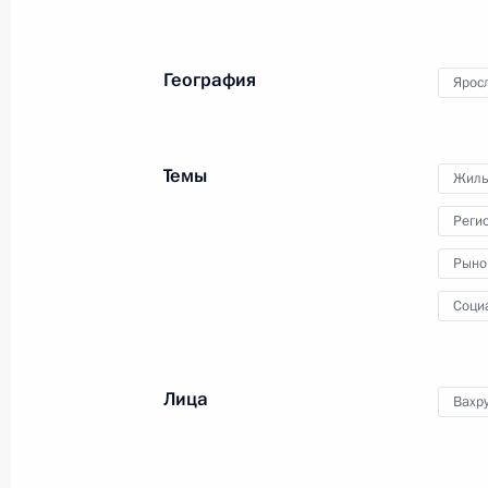
11 сентября 2010 года, 21:30
География
Ярос
Встреча с руководством политическ
в Государственной Думе
Темы
Жиль
11 сентября 2010 года, 14:40
Московская об
Реги
Рыно
Президенту представлены кандидат
Соци
Новосибирской области
11 сентября 2010 года, 13:00
Московская об
Лица
Вахр
Встреча с победителями и призёра
боевых искусств