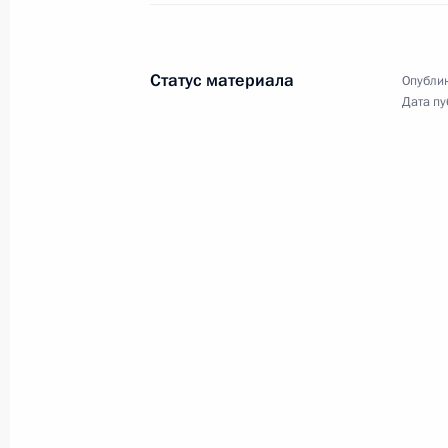
11 сентября 2010 года, 12:30
Московская об
Статус материала
Опублик
Дата пу
10 сентября 2010 года, пятница
Празднование 1000-летия Ярослав
10 сентября 2010 года, 20:00
Ярославль
Мировой политический форум в Яр
10 сентября 2010 года, 16:30
Ярославль
Встреча с Председателем Совета м
Берлускони