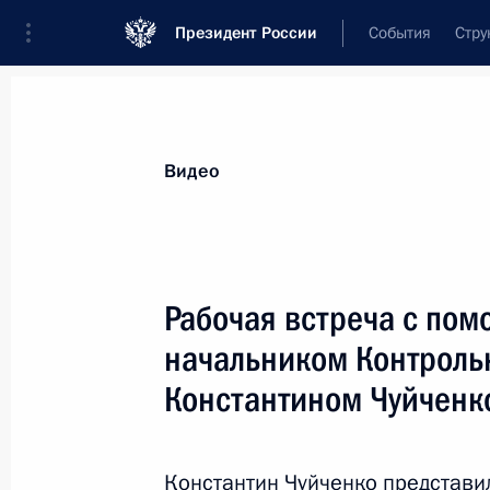
Президент России
События
Стру
Видеозаписи
Фотографии
Аудиозапи
Все материалы
Выступления
Совещан
Видео
Показа
Рабочая встреча с по
начальником Контроль
Рабочая встреча с помощником
Константином Чуйченк
Президента – начальником
Контрольного управления
Президента Константином
Константин Чуйченко представи
Чуйченко