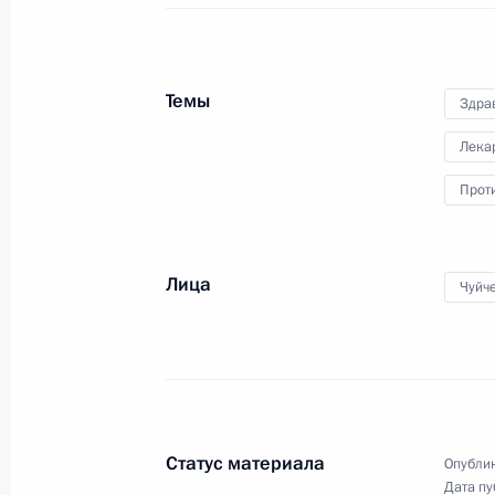
международных спортивных
федераций
Темы
Здра
30 июля 2010 года
Видео, 5 мин.
Лека
Прот
Лица
Чуйч
Статус материала
Опублик
Дата пу