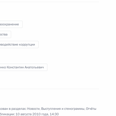
о совещании по вопросам
ликвидации последствий пожаров
в Центральной России
воохранение
30 июля 2010 года
Видео, 12 мин.
рства
иводействие коррупции
енко Константин Анатольевич
ован в разделах:
Новости
,
Выступления и стенограммы
,
Отчёты
бликации:
10 августа 2010 года, 14:30