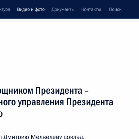
ктура
Видео и фото
Документы
Контакты
Поиск
си
ия, встречи
Встречи со СМИ
август, 2010
ть следующие материалы
мощником Президента –
ного управления Президента
о
Вступительное слово
на совещании по проекту
нового закона о милиции
л Дмитрию Медведеву доклад,