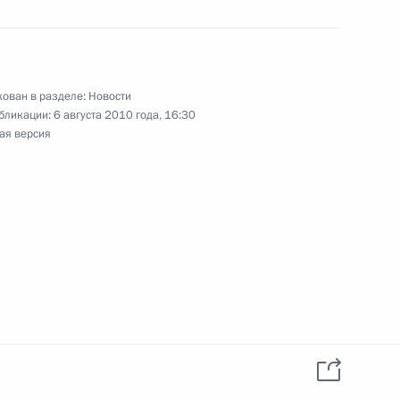
ован в разделе:
Новости
анам строительной отрасли
бликации:
6 августа 2010 года, 16:30
ая версия
дства для помощи
а «О полиции»