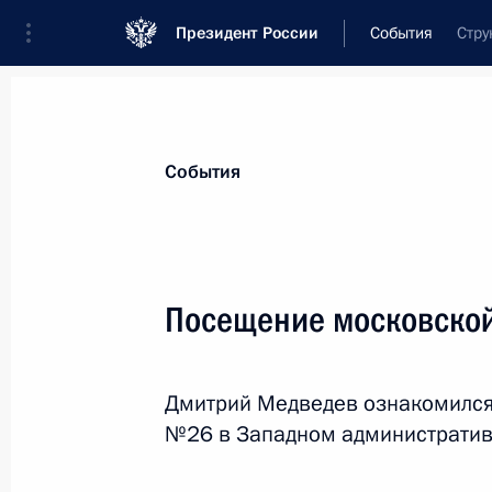
Президент России
События
Стру
Президент
Администрация
Государст
Новости
Стенограммы
Поездки
Те
События
Показа
Посещение московской
Телефонный разговор с Президент
Януковичем
Дмитрий Медведев ознакомился
11 августа 2010 года, 13:20
№26 в Западном административ