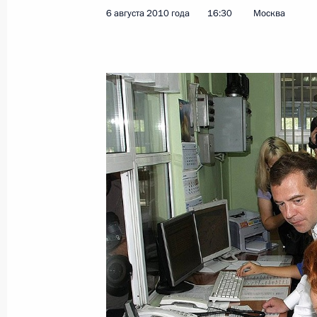
6 августа 2010 года
16:30
Москва
10 августа 2010 года, вторник
Поздравление членам сборной Росс
стрельбе
10 августа 2010 года, 23:00
О награждении орденом Мужества з
10 августа 2010 года, 16:00
Видеоконференция с губернатором
Александром Карлиным
10 августа 2010 года, 15:30
Сочи