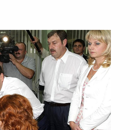
ии по пулевой и стендовой
а спасение детей
 Алтайского края
1