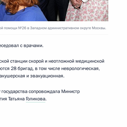
бы польского режиссёра
ой помощи №26 в Западном административном округе Москвы.
еседовал с врачами.
шению эффективности
ской станции скорой и неотложной медицинской
тся 28 бригад, в том числе неврологическая,
 акушерская и эвакуационная.
у государства сопровождала Министр
тия Татьяна
Голикова
.
езидента – начальником
2
10м
нта Константином Чуйченко