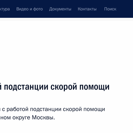
ктура
Видео и фото
Документы
Контакты
Поиск
венный Совет
Совет Безопасности
Комиссии и советы
леграммы
Сведения о Президенте
август, 2010
ть следующие материалы
 подстанции скорой помощи
ом Украины Виктором
 с работой подстанции скорой помощи
ном округе Москвы.