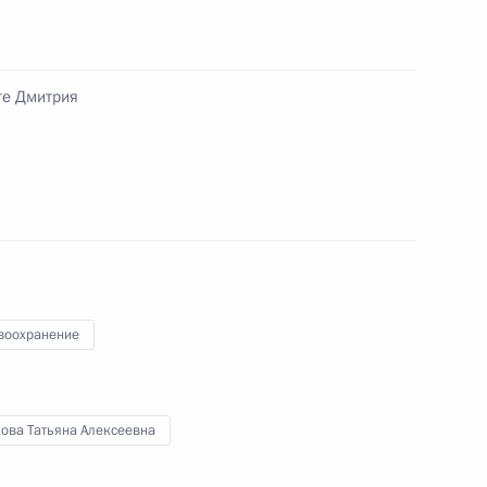
о Вениамину Смехову с 70-
ге Дмитрия
19
воохранение
кова Татьяна Алексеевна
9