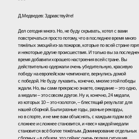
* * *
Д.Медведев:
Здравствуйте!
Дел сегодня много. Но, не буду скрывать, хотел с вами
повстречаться просто потому, что в последнее время много
тяжёлых эмоций из‑за пожаров, которые по всей стране горят
и некоторые другие происшествия. И только вы за последне
время добавили хорошего настроения всей стране. Вы
действительно одержали очень убедительную, красивую
победу на европейском чемпионате, вернулись домой
с победой. Не буду лукавить, конечно, многие этой победы
ждали. Но, вы сами прекрасно знаете, ожидание – это одно,
а медали – это совсем другое. Ну и, конечно, 24 медали,
из которых 10 – это «золото», – блестящий результат для
нашей сборной. Были разные годы, разные рекорды,
но в спорте, и не мне вам объяснять, с каждым годом всё
сложнее и сложнее становится, и «вес» каждой медали
становится всё более тяжёлым. Доминирование отдельных
сборных – в общем, это сейчас очень редкая ситуация,