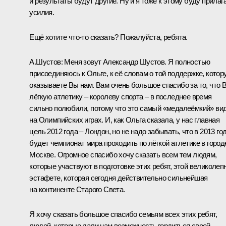
и результаты будут другие. Ну и я тоже к этому буду прилаг
усилия.
Ещё хотите что‑то сказать? Пожалуйста, ребята.
А.Шустов:
Меня зовут Александр Шустов. Я полностью
присоединяюсь к Ольге, к её словам о той поддержке, котор
оказываете Вы нам. Вам очень большое спасибо за то, что 
лёгкую атлетику – королеву спорта – в последнее время
сильно полюбили, потому что это самый «медалеёмкий» ви
на Олимпийских играх. И, как Ольга сказала, у нас главная
цель 2012 года – Лондон, но не надо забывать, что в 2013 го
будет чемпионат мира проходить по лёгкой атлетике в город
Москве. Огромное спасибо хочу сказать всем тем людям,
которые участвуют в подготовке этих ребят, этой великолеп
эстафете, которая сегодня действительно сильнейшая
на континенте Старого Света.
Я хочу сказать большое спасибо семьям всех этих ребят,
людей, которые дали нам возможность гордиться своей