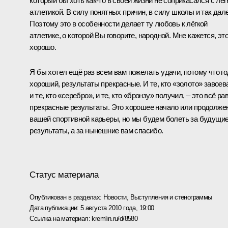
который бы хоть как‑то в своей жизни не соприкасался с лёг
атлетикой. В силу понятных причин, в силу школы и так дале
Поэтому это в особенности делает ту любовь к лёгкой
атлетике, о которой Вы говорите, народной. Мне кажется, эт
хорошо.
Я бы хотел ещё раз всем вам пожелать удачи, потому что го
хороший, результаты прекрасные. И те, кто «золото» завоев
и те, кто «серебро», и те, кто «бронзу» получил, – это всё ра
прекрасные результаты. Это хорошее начало или продолже
вашей спортивной карьеры, но мы будем болеть за будущи
результаты, а за нынешние вам спасибо.
Статус материала
Опубликован в разделах:
Новости
,
Выступления и стенограммы
Дата публикации:
5 августа 2010 года, 19:00
Ссылка на материал:
kremlin.ru/d/8580