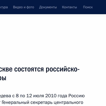
ктура
Видео и фото
Документы
Контакты
Поиск
венный Совет
Совет Безопасности
Комиссии и советы
леграммы
Сведения о Президенте
июль, 2010
ть следующие материалы
скве состоятся российско-
ры
тренних дел России
ева с 8 по 12 июля 2010 года Россию
 Генеральный секретарь центрального