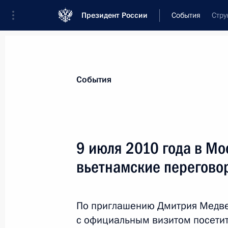
Президент России
События
Стру
Президент
Администрация
Государст
Новости
Стенограммы
Поездки
Те
События
Показа
9 июля 2010 года в Мо
вьетнамские перегово
Кадровые изменения в органах вну
9 июля 2010 года, 11:00
По приглашению Дмитрия Медвед
с официальным визитом посетит