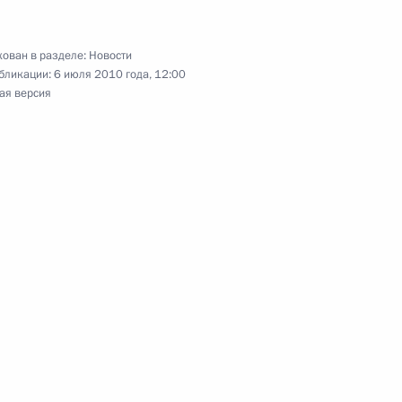
верской области Дмитрием
ован в разделе:
Новости
1
бликации:
6 июля 2010 года, 12:00
ая версия
формационного общества
3
у