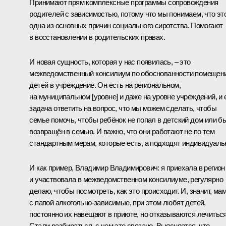
Принимают прям комплексные программы сопровождения
родителей с зависимостью, потому что мы понимаем, что эт
одна из основных причин социального сиротства. Помогают
в восстановлении в родительских правах.
И новая сущность, которая у нас появилась, – это
межведомственный консилиум по обоснованности помещен
детей в учреждение. Он есть на региональном,
на муниципальном [уровне] и даже на уровне учреждений, и 
задача ответить на вопрос, что мы можем сделать, чтобы
семье помочь, чтобы ребёнок не попал в детский дом или б
возвращён в семью. И важно, что они работают не по тем
стандартным мерам, которые есть, а подходят индивидуаль
И как пример, Владимир Владимирович: я приехала в регион
и участвовала в межведомственном консилиуме, регулярно
делаю, чтобы посмотреть, как это происходит. И, значит, ма
с папой алкогольно-зависимые, при этом любят детей,
постоянно их навещают в приюте, но отказываются лечиться
Стали разбираться, с чем это связано. Выясняется, что