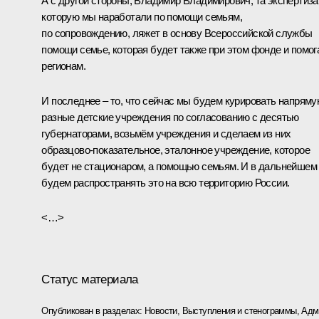
А с другой стороны, Владимир Владимирович, та экспертиза
которую мы наработали по помощи семьям,
по сопровождению, ляжет в основу Всероссийской службы
помощи семье, которая будет также при этом фонде и помог
регионам.
И последнее – то, что сейчас мы будем курировать напрям
разные детские учреждения по согласованию с десятью
губернаторами, возьмём учреждения и сделаем из них
образцово-показательное, эталонное учреждение, которое
будет не стационаром, а помощью семьям. И в дальнейшем
будем распространять это на всю территорию России.
<…>
Статус материала
Опубликован в разделах:
Новости
,
Выступления и стенограммы
,
Адм