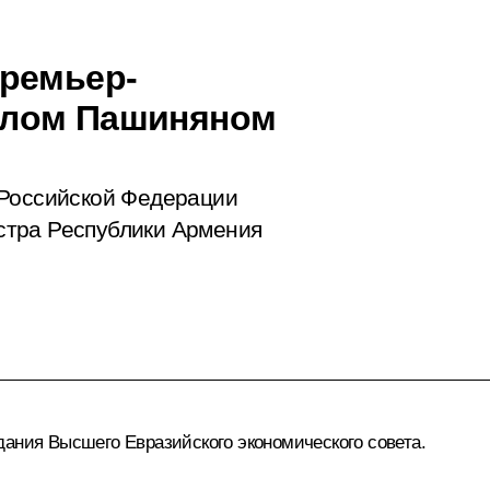
Премьер-
олом Пашиняном
 Российской Федерации
стра Республики Армения
дания
Высшего Евразийского экономического совета.