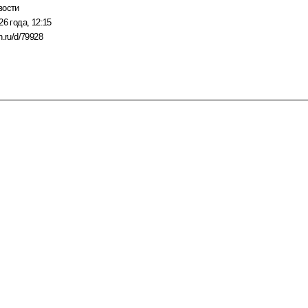
вости
26 года, 12:15
n.ru/d/79928