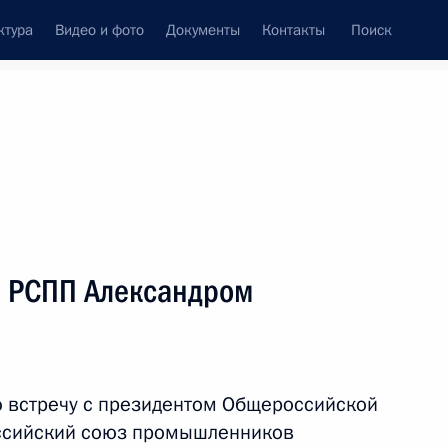
ктура
Видео и фото
Документы
Контакты
Поиск
венный Совет
Совет Безопасности
Комиссии и советы
леграммы
Сведения о Президенте
июнь, 2026
ть следующие материалы
м РСПП Александром
ку в Санкт-Петербург,
 мероприятиях Петербургского
форума
 встречу с президентом Общероссийской
ссийский союз промышленников