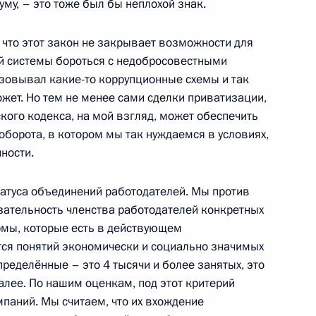
у, – это тоже был бы неплохой знак.
 что этот закон не закрывает возможности для
й системы бороться с недобросовестными
 Казахстан
изовывал какие-то коррупционные схемы и так
ожет. Но тем не менее сами сделки приватизации,
кого кодекса, на мой взгляд, может обеспечить
оборота, в котором мы так нуждаемся в условиях,
ности.
сандром Шохиным
10
атуса объединений работодателей. Мы против
язательность членства работодателей конкретных
ормы, которые есть в действующем
тся понятий экономически и социально значимых
пределённые – это 4 тысячи и более занятых, это
алее. По нашим оценкам, под этот критерий
ахрейна Хамадом Бен Исой
паний. Мы считаем, что их вхождение