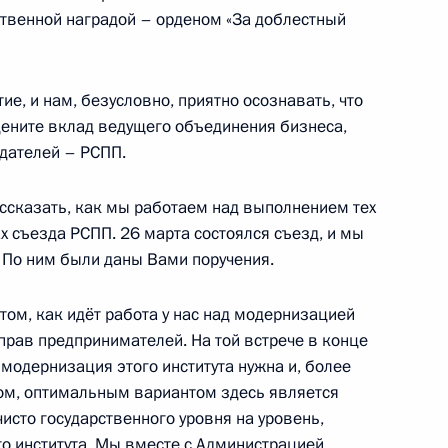
твенной наградой – орденом «За доблестный
ие, и нам, безусловно, приятно осознавать, что
вам ребёнка Марией
5
цените вклад ведущего объединения бизнеса,
дателей – РСПП.
ссказать, как мы работаем над выполнением тех
х съезда РСПП. 26 марта состоялся съезд, и мы
 По ним были даны Вами поручения.
и «Родительская слава»
34
28м
 том, как идёт работа у нас над модернизацией
прав предпринимателей. На той встрече в конце
 модернизация этого института нужна и, более
ом, оптимальным вариантом здесь является
министром Армении Николом
исто государственного уровня на уровень,
о института. Мы вместе с Администрацией