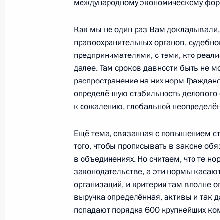
международному экономическому форум
26 мая 2026 года, 22:00
Как мы не один раз Вам докладывали,
правоохранительных органов, судебно
27–29 мая Владимир Путин посетит
предпринимателями, с теми, кто реал
с государственным визитом
далее. Там сроков давности быть не м
26 мая 2026 года, 17:00
распространение на них норм Гражданс
определённую стабильность делового 
к сожалению, глобальной неопределён
Встреча с президентом РСПП Алек
Ещё тема, связанная с повышением ст
26 мая 2026 года, 12:20
Москва, Кремль
того, чтобы прописывать в законе об
в объединениях. Но считаем, что те н
законодательстве, а эти нормы касаю
организаций, и критерии там вполне о
25 мая, понедельник
выручка определённая, активы и так д
Телефонный разговор с Королём Б
попадают порядка 600 крупнейших ком
Аль Халифой