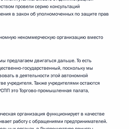
еством провели серию консультаций
ения в закон об уполномоченных по защите прав
ономную некоммерческую организацию вместо
ы представителей СМИ
12
50м
 мы предлагаем двигаться дальше. То есть
бщественно-государственный, поскольку мы
твовать в деятельности этой автономной
и Александром Лукашенко
3
ве учредителя. Также учредителями остаются
РСПП это Торгово-промышленная палата,
экономического совета
рческая организация функционирует в качестве
31
чивает работу с обращениями предпринимателей.
тельных органах, в Генпрокуратуре приняты