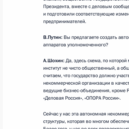
1 июня 2026 года, 12:15
Президента, вместе с деловым сообщ
и подготовили соответствующие измен
предпринимателей.
29 мая, пятница
В.Путин:
Вы предлагаете создать авт
Владимир Путин ответил на вопрос
аппаратов уполномоченного?
29 мая 2026 года, 19:30
Астана
А.Шохин:
Да, здесь схема, по которой
институт не чисто общественный, а о
считаем, что государство должно учас
Встреча с Президентом Белорусси
некоммерческой организации в качест
29 мая 2026 года, 16:30
Астана
ведущие бизнес-объединения, кроме 
«Деловая Россия», «ОПОРА России».
Заседание Высшего Евразийского 
Сейчас у нас эта автономная некомме
структуры, которая во многом обеспе
29 мая 2026 года, 16:20
Астана
Более того, у нас во всех правоохрани