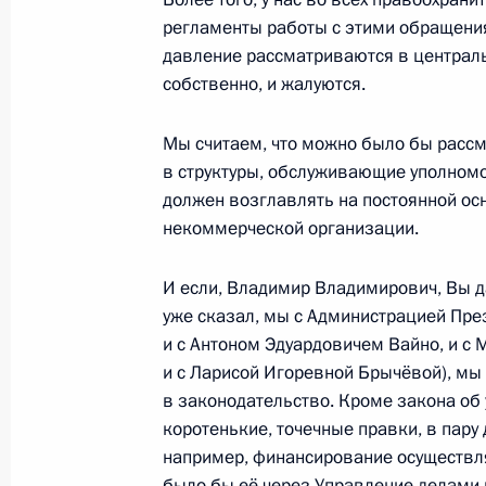
регламенты работы с этими обращения
давление рассматриваются в центральн
28 мая, четверг
собственно, и жалуются.
Пленарное заседание Евразийског
Мы считаем, что можно было бы рассм
28 мая 2026 года, 19:50
Астана
в структуры, обслуживающие уполномо
должен возглавлять на постоянной ос
некоммерческой организации.
Заявления для средств массовой и
И если, Владимир Владимирович, Вы да
российско-казахстанских перегово
уже сказал, мы с Администрацией Пре
28 мая 2026 года, 12:30
Астана
и с Антоном Эдуардовичем Вайно, и 
и с Ларисой Игоревной Брычёвой), мы
в законодательство. Кроме закона об
Российско-казахстанские перегово
коротенькие, точечные правки, в пару 
например, финансирование осуществл
28 мая 2026 года, 12:15
Астана
было бы её через Управление делами