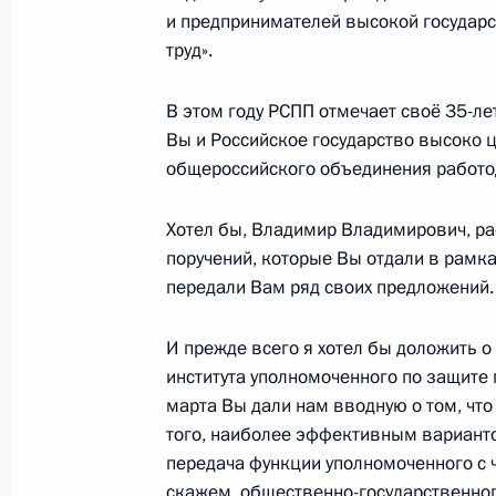
и предпринимателей высокой государс
1 июня 2026 года, 20:00
Москва, Кремль
труд».
В этом году РСПП отмечает своё 35-лет
Встреча с Уполномоченным по пра
Вы и Российское государство высоко 
Львовой-Беловой
общероссийского объединения работо
1 июня 2026 года, 19:00
Москва, Кремль
Хотел бы, Владимир Владимирович, ра
поручений, которые Вы отдали в рамка
передали Вам ряд своих предложений.
Вручение орденов «Мать-героиня» 
1 июня 2026 года, 16:50
Москва, Кремль
И прежде всего я хотел бы доложить о
института уполномоченного по защите 
марта Вы дали нам вводную о том, что
того, наиболее эффективным вариант
Телефонный разговор с Премьер-
передача функции уполномоченного с ч
Пашиняном
скажем, общественно-государственног