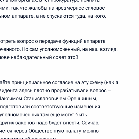
ми, так что жалобы на чрезмерное силовое
ом аппарате, а не спускаются туда, на кого,
о экономического форума
17
9м
отреть вопрос о передаче функций аппарата
ченного. Но сам уполномоченный, на наш взгляд,
нове наблюдательный совет этой
нформации по итогам
3
25м
ёте принципиальное согласие на эту схему (как я
ров
зидента здесь плотно прорабатывали вопрос –
с Максимом Станиславовичем Орешкиным,
 подготовили соответствующие изменения
 уполномоченных там ещё могут быть
ры
других законов надо будет внести. Сейчас,
55
яется через Общественную палату, можно
 напрямую обеспечивать.