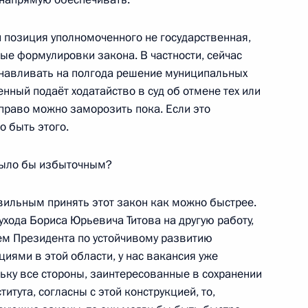
и позиция уполномоченного не государственная,
ждународного форума
1
2м
рые формулировки закона. В частности, сейчас
анавливать на полгода решение муниципальных
енный подаёт ходатайство в суд об отмене тех или
 право можно заморозить пока. Если это
о быть этого.
ограничника
1
3м
 было бы избыточным?
вильным принять этот закон как можно быстрее.
ухода Бориса Юрьевича Титова на другую работу,
ем Президента по устойчивому развитию
иями в этой области, у нас вакансия уже
н с государственным визитом
26
льку все стороны, заинтересованные в сохранении
тута, согласны с этой конструкцией, то,