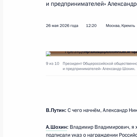
и предпринимателей» Александ
3 июня состоятся переговоры Влад
26 мая 2026 года
Танзании Самией Сулуху Хассан
12:20
Москва, Кремль
2 июня 2026 года, 17:00
9 из 10
Президент Общероссийской общественн
1 июня, понедельник
и предпринимателей» Александр Шохин.
Совещание о мерах поддержки пост
расследования теракта в Старобел
1 июня 2026 года, 20:35
Москва, Кремль
В.Путин:
С чего начнём, Александр Ни
Встреча с руководителем фонда «К
А.Шохин
:
Владимир Владимирович, я х
Александром Ткаченко
подписали указ о награждении Росси