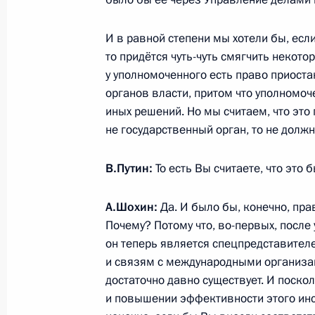
И в равной степени мы хотели бы, есл
Видеообращение к участникам Ме
то придётся чуть-чуть смягчить некото
по безопасности
у уполномоченного есть право приост
органов власти, притом что уполномоч
28 мая 2026 года, 10:00
иных решений. Но мы считаем, что это
не государственный орган, то не должн
Видеообращение по случаю Дня п
В.Путин:
То есть Вы считаете, что это
28 мая 2026 года, 00:00
А.Шохин:
Да. И было бы, конечно, пра
Почему? Потому что, во-первых, после 
он теперь является спецпредставител
27 мая, среда
и связям с международными организац
Владимир Путин прибыл в Казахста
достаточно давно существует. И поско
и повышении эффективности этого инсти
27 мая 2026 года, 17:45
Астана