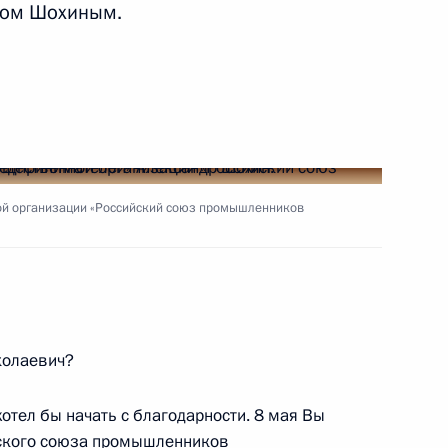
ром Шохиным.
имира Путина с Президентом
ой организации «Российский союз промышленников
радавших и ходе
10
31м
ьске
колаевич?
руг добра» протоиереем
6
отел бы начать с благодарности. 8 мая Вы
йского союза промышленников