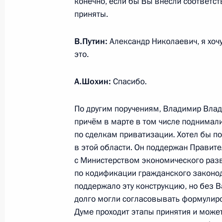
конечно, если бы Вы внесли соответс
приняты.
Встреча с Заместителем Председат
В.Путин:
Александр Николаевич, я хочу 
Патрушевым
это.
27 мая 2026 года, 11:45
Москва, Кремль
А.Шохин:
Спасибо.
По другим поручениям, Владимир Влад
Поздравление мусульманам России
причём в марте в том числе поднимали
байрам
по сделкам приватизации. Хотел бы п
27 мая 2026 года, 09:00
в этой области. Он поддержан Правит
с Министерством экономического разв
по кодификации гражданского законод
поддержало эту конструкцию, но без 
26 мая, вторник
долго могли согласовывать формулиров
Россия – Казахстан: союз в сердце
Думе проходит этапы принятия и може