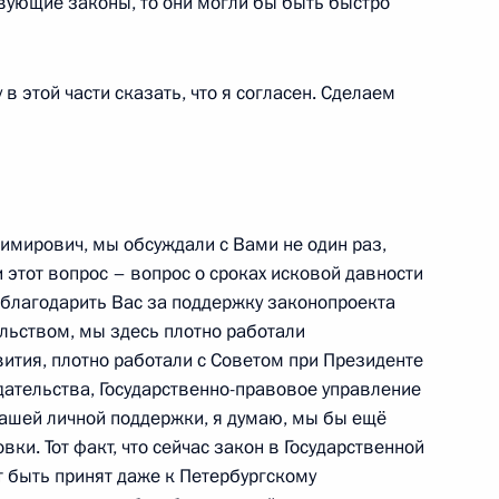
твующие законы, то они могли бы быть быстро
еля Правительства Дмитрием
4
в этой части сказать, что я согласен. Сделаем
имирович, мы обсуждали с Вами не один раз,
 с праздником Курбан-
 этот вопрос – вопрос о сроках исковой давности
облагодарить Вас за поддержку законопроекта
ельством, мы здесь плотно работали
ития, плотно работали с Советом при Президенте
ательства, Государственно-правовое управление
Вашей личной поддержки, я думаю, мы бы ещё
ки. Тот факт, что сейчас закон в Государственной
 Евразии
т быть принят даже к Петербургскому