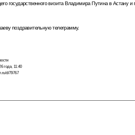
го государственного визита Владимира Путина в Астану и 
каеву поздравительную
телеграмму
.
вости
6 года, 11:40
n.ru/d/79767