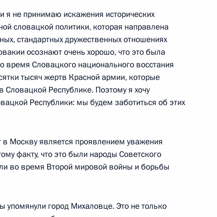
 и я не принимаю искажения исторических
ой словацкой политики, которая направлена
и Сербской Синишей Караном
9
ьных, стандартных дружественных отношениях
овакии осознают очень хорошо, что это была
во время Словацкого национального восстания
есятки тысяч жертв Красной армии, которые
в Словацкой Республике. Поэтому я хочу
глуном Сисулитом
5
вацкой Республики: мы будем заботиться об этих
т в Москву является проявлением уважения
Малайзии султаном
ому факту, что это были народы Советского
8
али во время Второй мировой войны и борьбы
Вы упомянули город Михаловце. Это не только