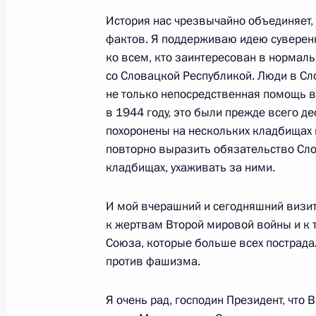
История нас чрезвычайно объединяет,
фактов. Я поддерживаю идею суверенн
Встреча с Президентом Республик
ко всем, кто заинтересован в нормал
9 мая 2026 года, 18:45
Москва, Кремль
со Словацкой Республикой. Люди в Сл
не только непосредственная помощь 
в 1944 году, это были прежде всего д
похоронены на нескольких кладбищах 
Встреча с Президентом Лаоса Тхон
повторно выразить обязательство Сло
9 мая 2026 года, 16:45
Москва, Кремль
кладбищах, ухаживать за ними.
И мой вчерашний и сегодняшний визи
Встреча с Верховным правителем 
к жертвам Второй мировой войны и к т
Ибрагимом
Союза, которые больше всех пострад
против фашизма.
9 мая 2026 года, 15:40
Москва, Кремль
Я очень рад, господин Президент, что 