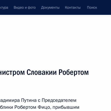
ктура
Видео и фото
Документы
Контакты
Поиск
венный Совет
Совет Безопасности
Комиссии и советы
леграммы
Сведения о Президенте
май, 2026
ть следующие материалы
нистром Словакии Робертом
том ОАЭ Мухаммедом Бен
ладимира Путина с Председателем
ублики Робертом Фицо, прибывшим