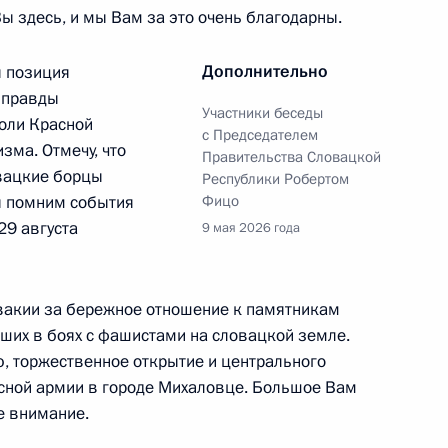
 Вы здесь, и мы Вам за это очень благодарны.
Дополнительно
 позиция
ы Бердымухамедовым
 правды
Участники беседы
роли Красной
с Председателем
зма. Отмечу, что
Правительства Словацкой
овацкие борцы
Республики Робертом
ы помним события
Фицо
теплотехники
17
11м
29 августа
9 мая 2026 года
вакии за бережное отношение к памятникам
вших в боях с фашистами на словацкой земле.
, торжественное открытие и центрального
номического развития
ной армии в городе Михаловце. Большое Вам
5
ое внимание.