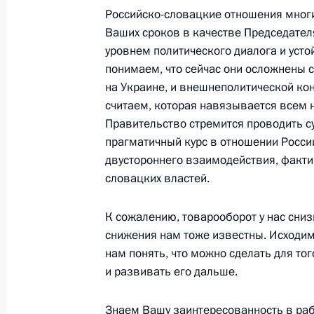
12 мая 2026 года, 20:10
Москва, Кремль
Российско-словацкие отношения многи
Ваших сроков в качестве Председател
уровнем политического диалога и усто
Заявление по поводу успешного ис
понимаем, что сейчас они осложнены с
на Украине, и внешнеполитической ко
12 мая 2026 года, 16:30
Москва, Кремль
считаем, которая навязывается всем н
Правительство стремится проводить 
прагматичный курс в отношении Росси
Встреча с Уполномоченным по прав
двустороннего взаимодействия, факт
Москальковой
словацких властей.
12 мая 2026 года, 13:45
Москва, Кремль
К сожалению, товарооборот у нас снизи
снижения нам тоже известны. Исходим
нам понять, что можно сделать для то
11 мая, понедельник
и развивать его дальше.
Встреча с Верой Гуревич
Знаем Вашу заинтересованность в раб