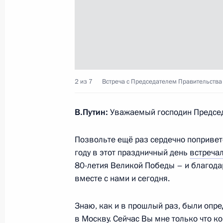
14 мая 2026 года, 15:00
Москва
13 мая, среда
Встреча с Президентом Нового ба
Роуссефф
2 из 7
Встреча с Председателем Правительства
13 мая 2026 года, 22:15
Москва, Кремль
В.Путин:
Уважаемый господин Председ
Позвольте ещё раз сердечно попривет
Встреча с Егором Ковальчуком
году в этот праздничный день
встреча
13 мая 2026 года, 19:20
Москва, Кремль
80-летия Великой Победы – и благода
вместе с нами и сегодня.
Знаю, как и в прошлый раз, были опр
Встреча с Александром Шуваевым
в Москву. Сейчас Вы мне только что ко