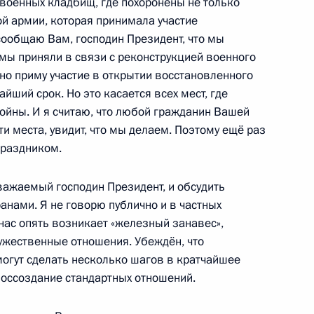
 военных кладбищ, где похоронены не только
вакии Робертом Фицо
7
ой армии, которая принимала участие
сообщаю Вам, господин Президент, что мы
 мы приняли в связи с реконструкцией военного
но приму участие в открытии восстановленного
йший срок. Но это касается всех мест, где
 по случаю Дня Победы
9
4м
йны. И я считаю, что любой гражданин Вашей
ти места, увидит, что мы делаем. Поэтому ещё раз
праздником.
важаемый господин Президент, и обсудить
естного Солдата
9
7м
нами. Я не говорю публично и в частных
 нас опять возникает «железный занавес»,
жественные отношения. Убеждён, что
могут сделать несколько шагов в кратчайшее
воссоздание стандартных отношений.
и
55
46м
ощадь