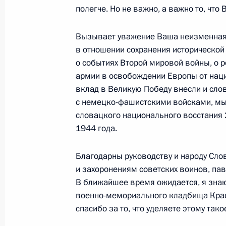
13 мая 2026 года, 19:15
Москва, Кремль
полегче. Но не важно, а важно то, что
Вызывает уважение Ваша неизменная
Телефонный разговор с Гурбангул
в отношении сохранения исторической
о событиях Второй мировой войны, о 
13 мая 2026 года, 18:50
армии в освобождении Европы от наци
вклад в Великую Победу внесли и сл
с немецко-фашистскими войсками, м
Посещение Московского института 
словацкого национального восстания 
1944 года.
13 мая 2026 года, 17:25
Москва
Благодарны руководству и народу Сло
и захоронениям советских воинов, па
12 мая, вторник
В ближайшее время ожидается, я знаю
Рабочая встреча с Министром эко
военно-мемориального кладбища Крас
спасибо за то, что уделяете этому так
Максимом Решетниковым