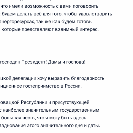
о что имели возможность с вами поговорить
ь: будем делать всё для того, чтобы удовлетворить
нергоресурсах, так же как будем готовы
, которые представляют взаимный интерес.
8
44м
осподин Президент! Дамы и господа!
тии Аланом Гаглоевым
ацкой делегации хочу выразить благодарность
10
диционное гостеприимство в России.
ловацкой Республики и присутствующей
 с наиболее значительным государственным
 Абхазия Бадрой Гунбой
6
ольшая честь, что я могу быть здесь,
зднования этого значительного дня и даты.