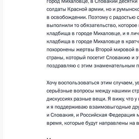
город Михаловце, в Словакии десятки
Встреча с Премьер-министром Сло
солдаты Красной армии, но и румынск
в освобождении. Поэтому с радостью 
9 мая 2026 года, 13:40
Москва, Кремль
выполнили то обязательство, которое
кладбища в городе Михаловце, и я лич
кладбища в городе Михаловце в кратча
Приём от имени Президента России
похоронены жертвы Второй мировой во
страны, который посетит Словакию и э
9 мая 2026 года, 11:40
Москва, Кремль
поздравляю с этим знаменательным 
Хочу воспользоваться этим случаем, у
Возложение цветов к Могиле Неизв
серьёзные вопросы между нашими стра
9 мая 2026 года, 11:00
Москва
дискуссиях разные вещи. Я вижу, что у
и я поддерживаю взаимовыгодные дру
и Словакия, и Российская Федерация 
время, которые будут направлены на 
Парад Победы на Красной площад
9 мая 2026 года, 10:50
Москва, Красная пл