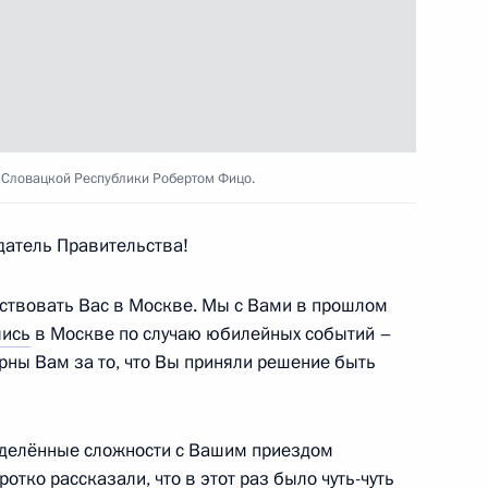
нка развития Дилмой
7
 Словацкой Республики Робертом Фицо.
атель Правительства!
ствовать Вас в Москве. Мы с Вами в прошлом
4
лись
в Москве по случаю юбилейных событий –
рны Вам за то, что Вы приняли решение быть
еделённые сложности с Вашим приездом
3
ротко рассказали, что в этот раз было чуть-чуть