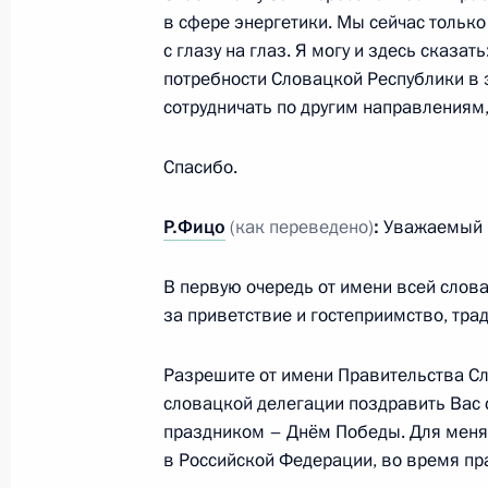
11 мая 2026 года, 22:00
Москва
в сфере энергетики. Мы сейчас тольк
с глазу на глаз. Я могу и здесь сказат
потребности Словацкой Республики в э
9 мая, суббота
сотрудничать по другим направлениям
Ответы на вопросы журналистов
Спасибо.
9 мая 2026 года, 21:45
Москва, Кремль
Р.Фицо
(как переведено)
:
Уважаемый г
Встреча с Президентом Южной Осе
В первую очередь от имени всей слов
за приветствие и гостеприимство, тра
9 мая 2026 года, 20:30
Москва, Кремль
Разрешите от имени Правительства С
словацкой делегации поздравить Вас
Встреча с Президентом Республики
праздником – Днём Победы. Для меня б
в Российской Федерации, во время пра
9 мая 2026 года, 19:25
Москва, Кремль