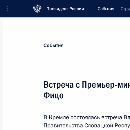
Президент России
События
Стру
Президент
Администрация
Государст
Новости
Стенограммы
Поездки
Те
События
Показа
Встреча с Премьер-ми
Фицо
16 мая, суббота
Телефонный разговор с Президен
Заидом Аль Нахайяном
В Кремле состоялась встреча В
Правительства Словацкой Респ
16 мая 2026 года, 17:05