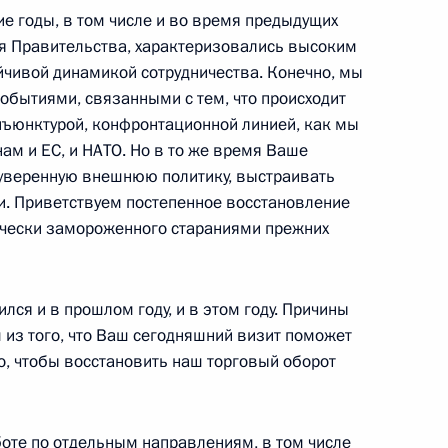
е годы, в том числе и во время предыдущих
я Правительства, характеризовались высоким
йчивой динамикой сотрудничества. Конечно, мы
пытания ракеты «Сармат»
4
7м
обытиями, связанными с тем, что происходит
нъюнктурой, конфронтационной линией, как мы
ам и ЕС, и НАТО. Но в то же время Ваше
суверенную внешнюю политику, выстраивать
и. Приветствуем постепенное восстановление
ам человека Татьяной
5
ически замороженного стараниями прежних
лся и в прошлом году, и в этом году. Причины
 из того, что Ваш сегодняшний визит поможет
го, чтобы восстановить наш торговый оборот
оте по отдельным направлениям, в том числе