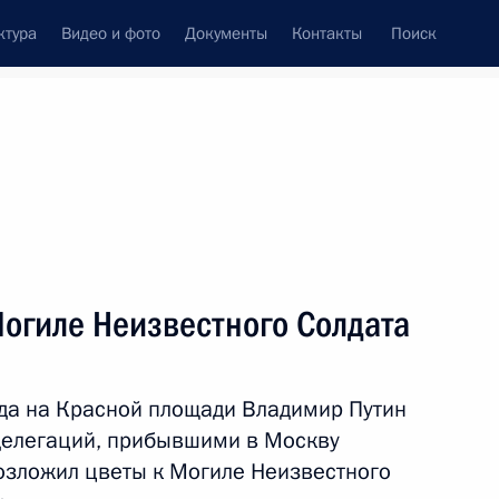
ктура
Видео и фото
Документы
Контакты
Поиск
венный Совет
Совет Безопасности
Комиссии и советы
леграммы
Сведения о Президенте
май, 2026
ть следующие материалы
огиле Неизвестного Солдата
да на Красной площади Владимир Путин
оссии
17
11м
делегаций, прибывшими в Москву
озложил цветы к Могиле Неизвестного