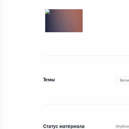
Телефонный разговор с Гурбангул
13 мая 2026 года, 18:50
Посещение Московского института 
13 мая 2026 года, 17:25
Москва
Темы
Вели
12 мая, вторник
Рабочая встреча с Министром эко
Максимом Решетниковым
12 мая 2026 года, 20:10
Москва, Кремль
Статус материала
Опублик