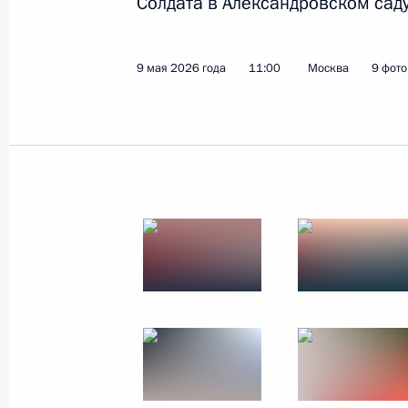
Солдата в Александровском саду
13 мая, среда
9 мая 2026 года
11:00
Москва
9 фот
Встреча с Президентом Нового ба
Роуссефф
13 мая 2026 года, 22:15
Москва, Кремль
Встреча с Егором Ковальчуком
13 мая 2026 года, 19:20
Москва, Кремль
Встреча с Александром Шуваевым
13 мая 2026 года, 19:15
Москва, Кремль