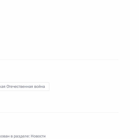
ы Бердымухамедовым
теплотехники
17
11м
кая Отечественная война
номического развития
5
ован в разделе:
Новости