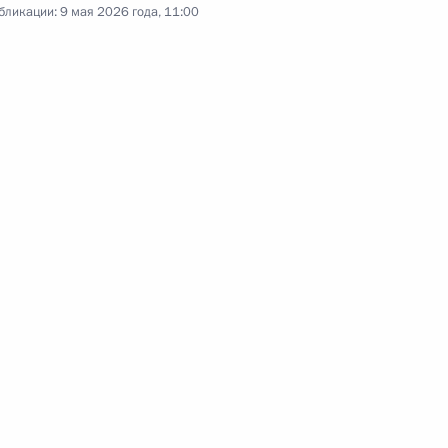
бликации:
9 мая 2026 года, 11:00
пытания ракеты «Сармат»
4
7м
ам человека Татьяной
5