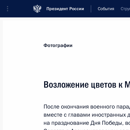
Президент России
События
Стру
Президент
Администрация
Государст
Новости
Стенограммы
Поездки
Те
Фотографии
Показа
Возложение цветов к М
14 мая, четверг
После окончания военного пара
Съезд Союза машиностроителей Р
вместе с главами иностранных 
14 мая 2026 года, 15:00
Москва
на празднование Дня Победы, в