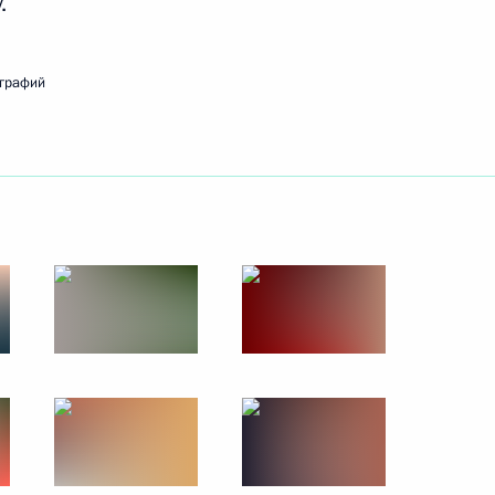
.
ографий
нка развития Дилмой
7
4
3