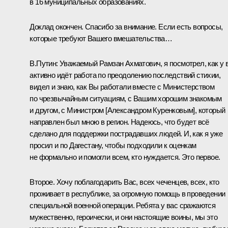
в 16 муниципальных образованиях.
Доклад окончен. Спасибо за внимание. Если есть вопросы,
которые требуют Вашего вмешательства…
В.Путин:
Уважаемый Рамзан Ахматович, я посмотрел, как у 
активно идёт работа по преодолению последствий стихии,
видел и знаю, как Вы работали вместе с Министерством
по чрезвычайным ситуациям, с Вашим хорошим знакомым
и другом, с Министром [Александром Куренковым], который
направлен был мною в регион. Надеюсь, что будет всё
сделано для поддержки пострадавших людей. И, как я уже
просил и по Дагестану, чтобы подходили к оценкам
не формально и помогли всем, кто нуждается. Это первое.
Второе. Хочу поблагодарить Вас, всех чеченцев, всех, кто
проживает в республике, за огромную помощь в проведении
специальной военной операции. Ребята у вас сражаются
мужественно, героически, и они настоящие воины, мы это