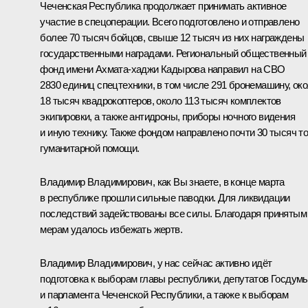
Чеченская Республика продолжает принимать активное
участие в спецоперации. Всего подготовлено и отправлено
более 70 тысяч бойцов, свыше 12 тысяч из них награждены
государственными наградами. Региональный общественный
фонд имени Ахмата-хаджи Кадырова направил на СВО
2830 единиц спецтехники, в том числе 291 бронемашину, ок
18 тысяч квадрокоптеров, около 113 тысяч комплектов
экипировки, а также антидроны, приборы ночного видения
и иную технику. Также фондом направлено почти 30 тысяч т
гуманитарной помощи.
Владимир Владимирович, как Вы знаете, в конце марта
в республике прошли сильные паводки. Для ликвидации
последствий задействованы все силы. Благодаря принятым
мерам удалось избежать жертв.
Владимир Владимирович, у нас сейчас активно идёт
подготовка к выборам главы республики, депутатов Госдум
и парламента Чеченской Республики, а также к выборам