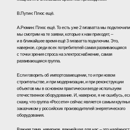
В.Путин:
Плюс ещё.
А.Рюмин:
Плюс ещё. То есть уже 2 гигаватта мы подключили
мы смотрим на те заявки, которые к нам приходят, –
и в ближайшее время ещё 3 гигаватта подключим. Это,
наверное, среди всех потребителей самая развивающаяся
с точки зрения спроса на электроснабжение, самая
развивающаяся группа.
Если говорить об импортозамещении, то и при новом
строительстве, и при модернизации, и при реконструкции
объектов мы в основном практически везде используем
отечественное оборудование. И, наверное, я не ошибусь, ес
скажу, что группа «Россети» сейчас является самым крупны
заказчиком у российских производителей энергетического
оборудования.
Важная тема, наверное, важнейшая для нас – это надёжност