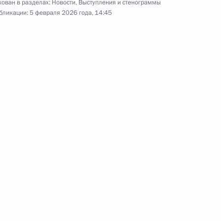
ован в разделах:
Новости
,
Выступления и стенограммы
бликации:
5 февраля 2026 года, 14:45
Вручение медалей «Золотая
Звезда» Героям России
9 декабря 2025 года
Аудио, 22 мин.
В День Героев Отечества
Президент вручил медали «Золотая
Звезда» Героям России.
Торжественное мероприятие
состоялось в Георгиевском зале
Большого Кремлёвского Дворца.