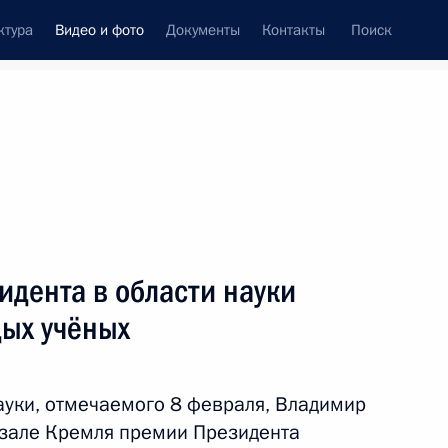
ктура
Видео и фото
Документы
Контакты
Поиск
си
ия, встречи
Встречи со СМИ
февраль, 2026
ть следующие материалы
дента в области науки
дых учёных
Открытие Года единства
народов России
ауки, отмечаемого 8 февраля, Владимир
 зале Кремля премии Президента