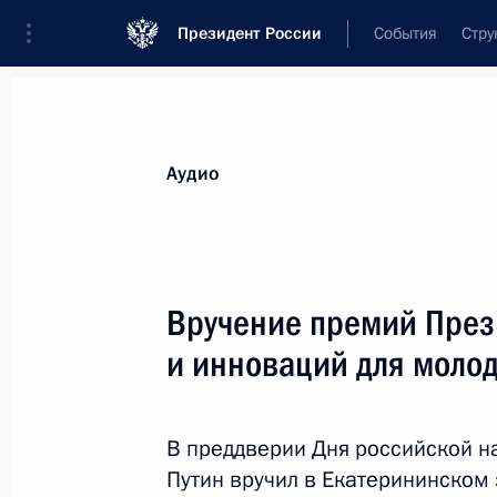
Президент России
События
Стру
Видеозаписи
Фотографии
Аудиозапи
Все материалы
Выступления
Совещан
Аудио
Показа
Вручение премий Прези
и инноваций для моло
Церемония вручения
государственных наград
В преддверии Дня российской н
Путин вручил в Екатерининском