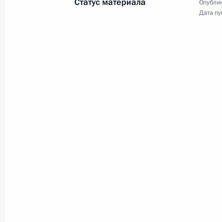
Статус материала
Опублик
грамоты у вновь прибывших
Дата пу
послов иностранных государств.
Вручение Международной
премии мира имени
Л.Н.Толстого
21 декабря 2025 года
Аудио, 25 мин.
Владимир Путин присутствовал
на церемонии вручения
Международной премии мира
имени Л.Н.Толстого.