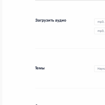
науки, отмечаемого 8 февраля,
Владимир Путин вручил
в Екатерининском зале Кремля
премии Президента в области
Загрузить аудио
mp3,
науки и инноваций молодым
учёным за 2025 год.
mp3,
Церемония вручения
верительных грамот
Темы
Наук
15 января 2026 года
Аудио, 36 мин.
В Александровском зале Большого
Кремлёвского дворца Владимир
Путин принял верительные