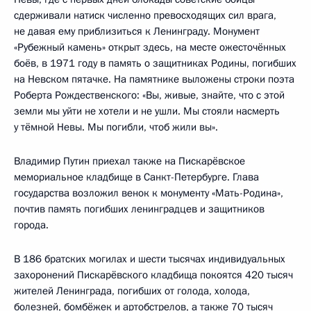
сдерживали натиск численно превосходящих сил врага,
не давая ему приблизиться к Ленинграду. Монумент
«Рубежный камень» открыт здесь, на месте ожесточённых
боёв, в 1971 году в память о защитниках Родины, погибших
на Невском пятачке. На памятнике выложены строки поэта
Роберта Рождественского: «Вы, живые, знайте, что с этой
земли мы уйти не хотели и не ушли. Мы стояли насмерть
у тёмной Невы. Мы погибли, чтоб жили вы».
Владимир Путин приехал также на Пискарёвское
мемориальное кладбище в Санкт-Петербурге. Глава
государства возложил венок к монументу «Мать-Родина»,
почтив память погибших ленинградцев и защитников
города.
В 186 братских могилах и шести тысячах индивидуальных
захоронений Пискарёвского кладбища покоятся 420 тысяч
жителей Ленинграда, погибших от голода, холода,
болезней, бомбёжек и артобстрелов, а также 70 тысяч