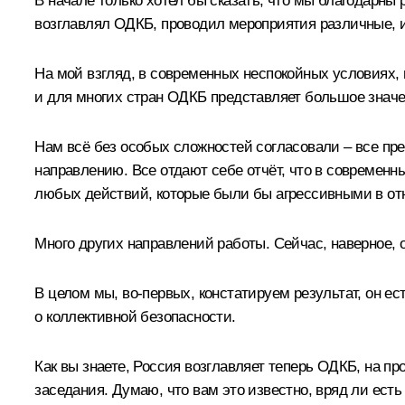
В начале только хотел бы сказать, что мы благодарны 
возглавлял ОДКБ, проводил мероприятия различные, и
На мой взгляд, в современных неспокойных условиях,
и для многих стран ОДКБ представляет большое значе
Нам всё без особых сложностей согласовали – все пре
направлению. Все отдают себе отчёт, что в современн
любых действий, которые были бы агрессивными в от
Много других направлений работы. Сейчас, наверное,
В целом мы, во-первых, констатируем результат, он е
о коллективной безопасности.
Как вы знаете, Россия возглавляет теперь ОДКБ, на п
заседания. Думаю, что вам это известно, вряд ли ест