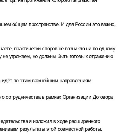
есь год, на протяжении которого Кыргызстан
ашем общем пространстве. И для России это важно,
аете, практически споров не возникло ни по одному
у не угрожаем, но должны быть готовы к отражению
на идёт по этим важнейшим направлениям.
его сотрудничества в рамках Организации Договора
седательства я изложил в ходе расширенного
оцениваем результаты этой совместной работы.