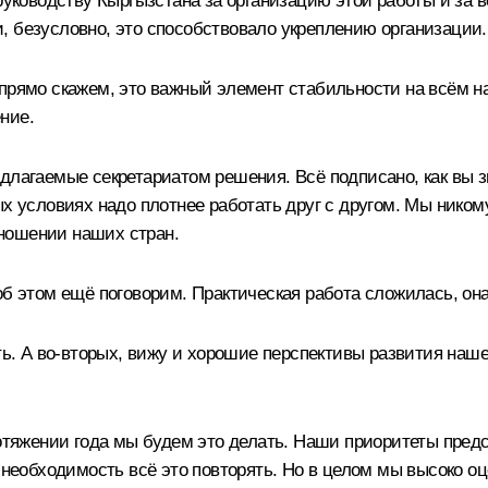
руководству Кыргызстана за организацию этой работы и за в
, безусловно, это способствовало укреплению организации.
 прямо скажем, это важный элемент стабильности на всём н
ние.
длагаемые секретариатом решения. Всё подписано, как вы зн
ых условиях надо плотнее работать друг с другом. Мы ником
ношении наших стран.
 об этом ещё поговорим. Практическая работа сложилась, о
сть. А во-вторых, вижу и хорошие перспективы развития наш
ротяжении года мы будем это делать. Наши приоритеты пред
ь необходимость всё это повторять. Но в целом мы высоко 