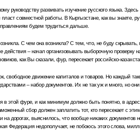
скому руководству развивать изучение русского языка. Здес
пласт совместной работы. В Кыргызстане, как вы знаете, ру
аправлениям будем трудиться дальше.
возникла. С чем она возникла? С тем, что, не буду скрыват
 действия – начал организовывать выборочную проверку на 
зовиков, как Вы сказали, фур, пересекает российско-казахс
к, свободное движение капиталов и товаров. Но каждый так
арствами – набор документов. Их не так уж и много, но он
я в этой фуре, и как минимум должно быть понятно, в адрес 
аможенный сбор должен заплатить тот, кто пересекает с эт
ки на дорогах, выяснилось, что вообще никаких документов н
кая Федерация недополучает, не побоюсь этого слова, мил