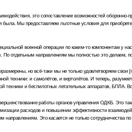
аимодействия, это сопоставление возможностей оборонно-
кая была. Мы предоставляем льготные условия для приобрет
специальной военной операции по каким-то компонентам у нас
и. По отдельным направлениям мы полностью это делаем, п
азмерены, но всё-таки мы не только удовлетворяем свои [п
нной техники: и самолётов, и вертолётов. И теперь, разумее
тной техники и беспилотных летательных аппаратов, БПЛА. 
ершенствование работы органов управления ОДКБ. Это такая
нимизации расходов и повышении эффективности взаимодейс
 направлениям. Это касается не только сотрудничества по