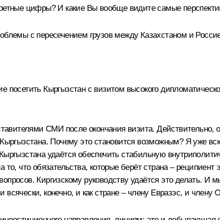
кретные цифры? И какие Вы вообще видите самые перспект
роблемы с пересечением грузов между Казахстаном и Россие
е посетить Кыргызстан с визитом высокого дипломатическог
едставителями СМИ после окончания визита. Действительно,
 Кыргызстана. Почему это становится возможным? Я уже вск
 Кыргызстана удаётся обеспечить стабильную внутриполитич
а то, что обязательства, которые берёт страна – реципиент
опросов. Киргизскому руководству удаётся это делать. И м
всячески, конечно, и как стране – члену Евразэс, и члену 
инвестиционного направления, линиям: это и добывающая от