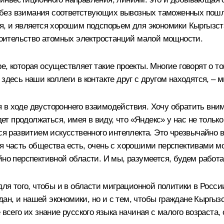
без взимания соответствующих вывозных таможенных пошлин
я, и является хорошим подспорьем для экономики Кыргызстан
троительство атомных электростанций малой мощности.
, которая осуществляет такие проекты. Многие говорят о то
здесь наши коллеги в контакте друг с другом находятся, – 
в ходе двустороннего взаимодействия. Хочу обратить внима
дет продолжаться, имея в виду, что «Яндекс» у нас не тольк
ся развитием искусственного интеллекта. Это чрезвычайно в
ая часть общества есть, очень с хорошими перспективами 
йно перспективной области. И мы, разумеется, будем работа
 для того, чтобы и в области миграционной политики в Росс
н, и нашей экономики, но и с тем, чтобы граждане Кыргызс
 всего их знание русского языка начиная с малого возраста,