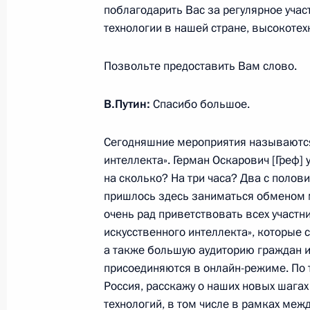
поблагодарить Вас за регулярное учас
технологии в нашей стране, высокотех
19 ноября Президент России приме
Позвольте предоставить Вам слово.
установки в проектное положение 
египетской АЭС «Эль-Дабаа», а та
В.Путин:
Спасибо большое.
с Председателем Совета министров
18 ноября 2025 года, 18:00
Сегодняшние мероприятия называются
интеллекта». Герман Оскарович [Греф]
на сколько? На три часа? Два с полов
Встреча с Премьером Государствен
пришлось здесь заниматься обменом м
очень рад приветствовать всех участ
18 ноября 2025 года, 16:20
Москва, Кремль
искусственного интеллекта», которые 
а также большую аудиторию граждан из
присоединяются в онлайн-режиме. По 
Встреча с главами правительств го
Россия, расскажу о наших новых шага
технологий, в том числе в рамках ме
18 ноября 2025 года, 15:30
Москва, Кремль