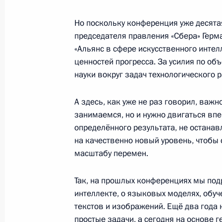
Но поскольку конференция уже десята
председателя правления «Сбера» Герм
Церемония закладки атомного лед
«Альянс в сфере искусственного интел
ценностей прогресса. За усилия по об
18 ноября 2025 года, 15:00
Москва, Кремль
науки вокруг задач технологического 
А здесь, как уже не раз говорил, важн
17 ноября 2025 года, понедельник
занимаемся, но и нужно двигаться вп
Встреча с главой ФНПР Сергеем Ч
определённого результата, не останав
на качественно новый уровень, чтобы 
17 ноября 2025 года, 13:55
Москва, Кремль
масштабу перемен.
Так, на прошлых конференциях мы под
15 ноября 2025 года, суббота
интеллекте, о языковых моделях, обуч
текстов и изображений. Ещё два года
Телефонный разговор с Премьер-м
простые задачи, а сегодня на основе 