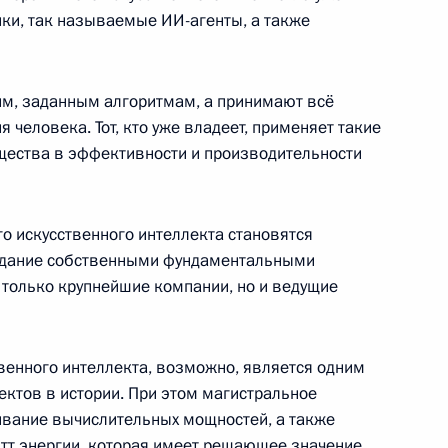
ки, так называемые ИИ-агенты, а также
ким, заданным алгоритмам, а принимают всё
 человека. Тот, кто уже владеет, применяет такие
ом Белоруссии Александром
щества в эффективности и производительности
го искусственного интеллекта становятся
адание собственными фундаментальными
только крупнейшие компании, но и ведущие
 Совета Безопасности
1
венного интеллекта, возможно, является одним
ектов в истории. При этом магистральное
ивание вычислительных мощностей, а также
тт энергии, которая имеет решающее значение