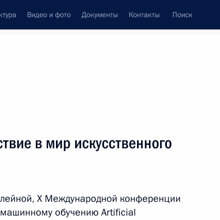
ктура
Видео и фото
Документы
Контакты
Поиск
венный Совет
Совет Безопасности
Комиссии и советы
леграммы
Сведения о Президенте
ноябрь, 2025
ть следующие материалы
твие в мир искусственного
 Совета Безопасности
2
7м
илейной, X Международной конференции
машинному обучению Artificial