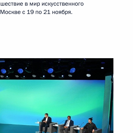
тешествие в мир искусственного
 Москве с 19 по 21 ноября.
иилом Егоровым
4
пировки войск «Запад»
4
17м
и всея Руси Кириллом
3