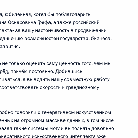
я, юбилейная, хотел бы поблагодарить
ана Оскаровича Грефа, а также российский
окола «Сталинград»
10
21м
лекта» за вашу настойчивость в продвижении
ъединению возможностей государства, бизнеса,
развития.
о не только оценить саму ценность того, чем мы
ерёд, причём постоянно. Добившись
ерногаевым
ливаться, а выводить нашу совместную работу
4
соответствовать скорости и грандиозному
робно говорили о генеративном искусственном
енных на огромном массиве данных, в том числе
 назад такие системы могли выполнять довольно
инистром Израиля
генеративного искусственного интеллекта уже