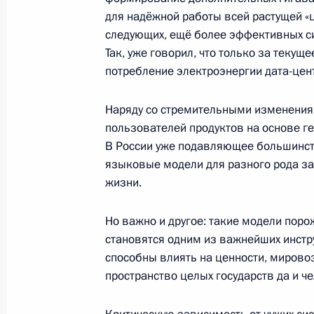
13 ноября 2025 года, четверг
для надёжной работы всей растущей «
Встреча с губернатором Астраханск
следующих, ещё более эффективных си
комиссии Госсовета по поддержке в
Так, уже говорил, что только за текущ
участников СВО и членов их семе
потребление электроэнергии дата-цен
13 ноября 2025 года, 14:05
Москва, Кремль
Наряду со стремительными изменениям
пользователей продуктов на основе ге
В России уже подавляющее большинст
12 ноября 2025 года, среда
языковые модели для разного рода зад
жизни.
Гала-концерт мастеров искусств Ка
Дней культуры Казахстана в России
Но важно и другое: такие модели пор
12 ноября 2025 года, 20:30
Москва
становятся одним из важнейших инстр
способны влиять на ценности, миров
пространство целых государств да и ч
Показа