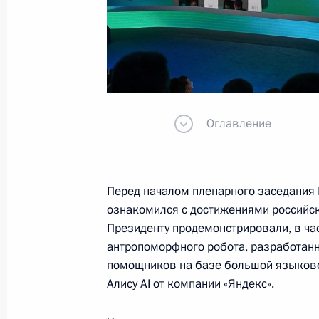
Встреча с Министром транспорта 
20 ноября 2025 года, 14:45
Москва, Кремль
19 ноября 2025 года, среда
Оглавление
Встреча с Председателем Совета м
Гнассингбе
19 ноября 2025 года, 21:35
Москва, Кремль
Перед началом пленарного заседания 
ознакомился с достижениями российск
Президенту продемонстрировали, в час
Конференция «Путешествие в мир и
антропоморфного робота, разработанн
помощников на базе большой языковой
19 ноября 2025 года, 20:50
Москва
Алису AI от компании «Яндекс».