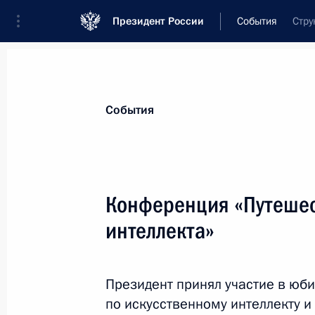
Президент России
События
Стру
Президент
Администрация
Государст
Новости
Стенограммы
Поездки
Те
События
Показа
Конференция «Путешес
интеллекта»
21 ноября 2025 года, пятница
Совещание с постоянными членами
Президент принял участие в юб
21 ноября 2025 года, 20:30
Москва, Кремль
по искусственному интеллекту и 