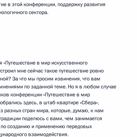
тие в этой конференции, поддержку развития
нологичного сектора.
т участие в церемонии
корпуса реактора энергоблока
кже проведёт переговоры
 Того
 «Путешествие в мир искусственного
 устроил мне сейчас такое путешествие ровно
иной? За что мы просим извинения, что вам
ного совета КНР Ли Цяном
нениями по заданной теме. Но я в любом случае
5
ников конференции «Путешествие в мир
собрались здесь, в штаб-квартире «Сбера»,
 разных стран мира, которые, думаю, к нам
традиции поделюсь с вами, чем занимается
сударств – членов ШОС
х по созданию и применению передовых
6
8м
ждународного взаимодействия.