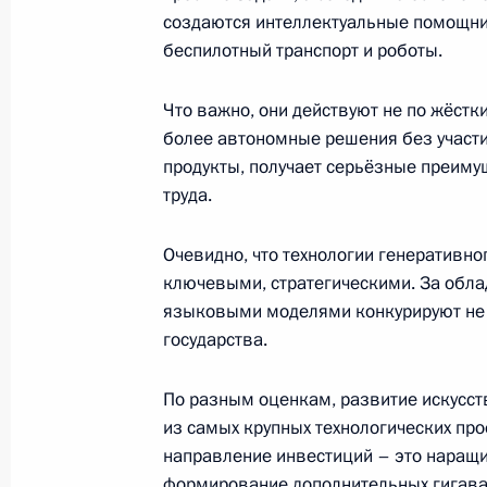
Биньямином Нетаньяху
создаются интеллектуальные помощни
15 ноября 2025 года, 21:20
беспилотный транспорт и роботы.
Что важно, они действуют не по жёст
более автономные решения без участия
Телефонный разговор с Президент
продукты, получает серьёзные преиму
Лукашенко
труда.
15 ноября 2025 года, 20:20
Очевидно, что технологии генеративно
ключевыми, стратегическими. За обл
14 ноября 2025 года, пятница
языковыми моделями конкурируют не 
государства.
Совещание с постоянными членами
14 ноября 2025 года, 13:50
Москва, Кремль
По разным оценкам, развитие искусст
из самых крупных технологических про
направление инвестиций – это наращ
формирование дополнительных гигава