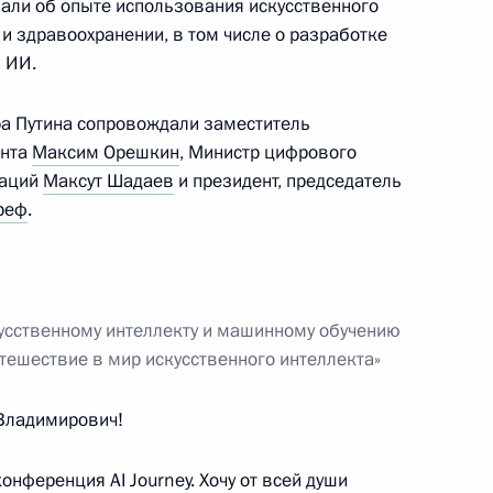
зали об опыте использования искусственного
положение корпуса реактора
4
41м
и здравоохранении, в том числе о разработке
 ИИ.
а Путина сопровождали заместитель
ента
Максим Орешкин
, Министр цифрового
каций
Максут Шадаев
и президент, председатель
реф
.
нголии Гомбожавын
6
усственному интеллекту и машинному обучению
 «Путешествие в мир искусственного интеллекта»
 дел Индии Субраманиамом
4
Владимирович!
конференция AI Journey. Хочу от всей души