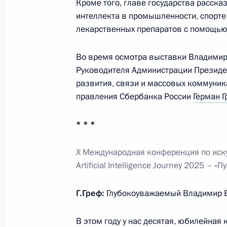
Кроме того, главе государства расска
Церемония установки в проектное 
интеллекта в промышленности, спорте 
энергоблока АЭС «Эль-Дабаа»
лекарственных препаратов с помощью
19 ноября 2025 года, 13:55
Москва, Кремль
Во время осмотра выставки Владимир
Руководителя Администрации Презид
развития, связи и массовых коммуни
18 ноября 2025 года, вторник
правления Сбербанка России
Герман Г
Встреча с Премьер-министром Мо
Занданшатаром
* * *
18 ноября 2025 года, 22:15
Москва, Кремль
X Международная конференция по иск
Artificial Intelligence Journey 2025 –
Встреча с Министром иностранных
Г.Греф:
Глубокоуважаемый Владимир 
Джайшанкаром
18 ноября 2025 года, 18:20
Москва, Кремль
В этом году у нас десятая, юбилейная 