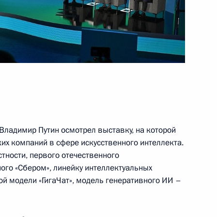
Андреем Никитиным
5
инистров Того Фором
4
Владимир Путин осмотрел выставку, на которой
их компаний в сфере искусственного интеллекта.
тности, первого отечественного
скусственного интеллекта»
ого «Сбером», линейку интеллектуальных
:
21
 модели «ГигаЧат», модель генеративного ИИ –