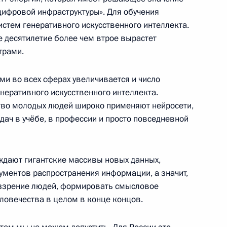
цифровой инфраструктуры». Для обучения
ой области, председателем
стем генеративного искусственного интеллекта.
5
етеранов боевых действий –
ее десятилетие более чем втрое вырастет
й Игорем Бабушкиным
трами.
и во всех сферах увеличивается и число
неративного искусственного интеллекта.
во молодых людей широко применяют нейросети,
ач в учёбе, в профессии и просто повседневной
захстана в рамках проведения
13
ождают гигантские массивы новых данных,
ументов распространения информации, а значит,
оззрение людей, формировать смысловое
еловечества в целом в конце концов.
ть предыдущие материалы