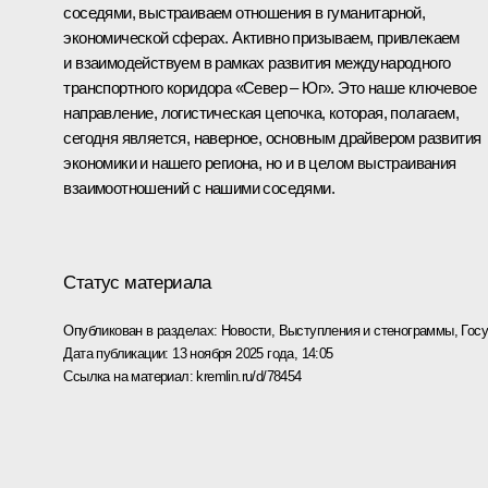
соседями, выстраиваем отношения в гуманитарной,
экономической сферах. Активно призываем, привлекаем
и взаимодействуем в рамках развития международного
транспортного коридора «Север – Юг». Это наше ключевое
направление, логистическая цепочка, которая, полагаем,
сегодня является, наверное, основным драйвером развития
экономики и нашего региона, но и в целом выстраивания
взаимоотношений с нашими соседями.
Статус материала
Опубликован в разделах:
Новости
,
Выступления и стенограммы
,
Гос
Дата публикации:
13 ноября 2025 года, 14:05
Ссылка на материал:
kremlin.ru/d/78454