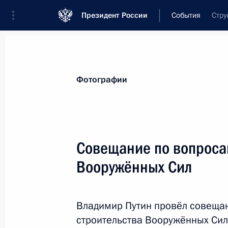
Президент России
События
Стру
Президент
Администрация
Государст
Новости
Стенограммы
Поездки
Те
Фотографии
Показа
Совещание по вопроса
Вооружённых Сил
Заявления для прессы по итогам ро
переговоров
12 ноября 2025 года, 17:00
Москва, Кремль
Владимир Путин провёл совеща
строительства Вооружённых Сил