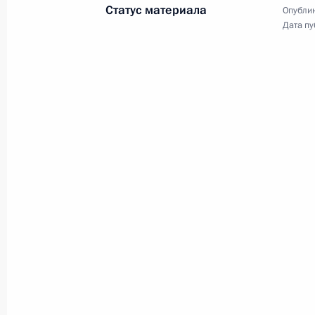
Статус материала
Опублик
Дата пу
11–12 ноября по приглашению Вл
с государственным визитом посети
Касым-Жомарт Токаев
10 ноября 2025 года, 12:00
Видеообращение по случаю Дня сот
дел
10 ноября 2025 года, 00:00
9 ноября 2025 года, воскресенье
Владимир Путин поздравил Алексан