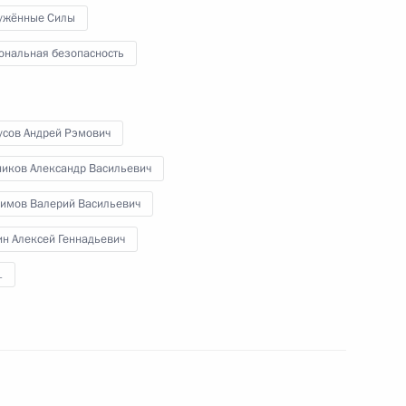
ужённые Силы
ом Узбекистана Шавкатом
ональная безопасность
усов Андрей Рэмович
 Сергеем Аксёновым
ников Александр Васильевич
5
симов Валерий Васильевич
н Алексей Геннадьевич
1
ия Сбербанка Германом
6