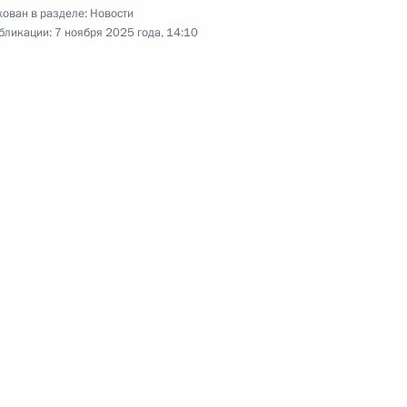
ован в разделе:
Новости
бликации:
7 ноября 2025 года, 14:10
адимира Путина Россию
т Президент Казахстана
рудника органов внутренних
1
4м
дру Пахмутову с днём