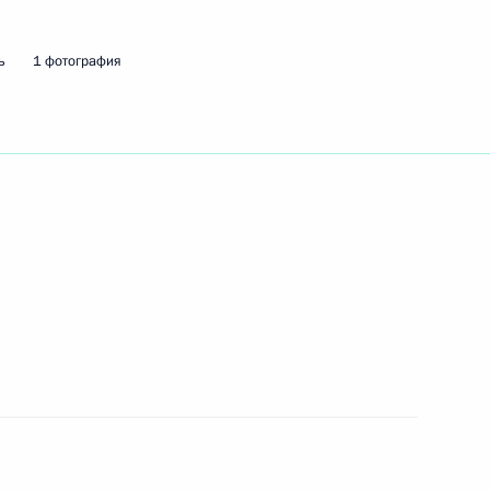
дничества России
4
21м
ь
1 фотография
ры
30
а Касым-Жомартом Токаевым
8