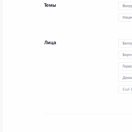
Темы
Воор
Телефонный разговор с Президент
Мирзиёевым
Наци
11 ноября 2025 года, 18:25
Лица
Бело
Встреча с главой Республики Крым
Борт
11 ноября 2025 года, 13:30
Москва, Кремль
Гера
Дюми
Ещё 
10 ноября 2025 года, понедельник
Встреча с председателем правлен
Грефом
10 ноября 2025 года, 13:50
Москва, Кремль