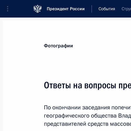
Президент России
События
Стру
Президент
Администрация
Государст
Новости
Стенограммы
Поездки
Те
Фотографии
Показа
Ответы на вопросы пр
Совещание с постоянными членами
По окончании заседания попечи
24 октября 2025 года, 13:40
Москва, Кремл
географического общества Влад
представителей средств массо