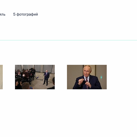
том Азербайджана Ильхамом
мль
5 фотографий
й СМИ
5
10м
ь
 РГО
10