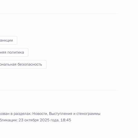
го общества
8
ь
осударственной
санкции
16
39м
тики
няя политика
ь
ональная безопасность
овёл тренировку
4
ован в разделах:
Новости
,
Выступления и стенограммы
ь
бликации:
23 октября 2025 года, 18:45