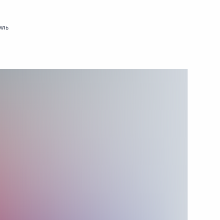
3 декабря 2025 года
Видео, 8 мин.
мль
XXI Форум
межрегионального