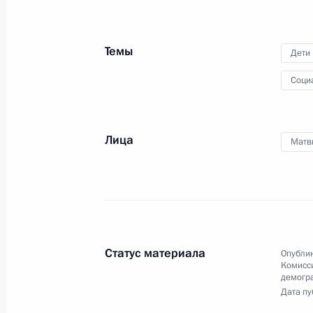
форума «Россия –
спортивная держава»
Темы
Дети
6 ноября 2025 года
Видео, 7 мин.
Соци
Лица
Матв
Статус материала
Опублик
Комисс
демогра
Дата пу