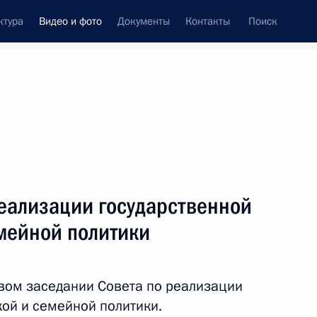
ктура
Видео и фото
Документы
Контакты
Поиск
си
ия, встречи
Встречи со СМИ
декабрь, 2025
ть следующие материалы
реализации государственной
мейной политики
Церемония вручения премии
#МыВместе
рвом заседании Совета по реализации
ой и семейной политики.