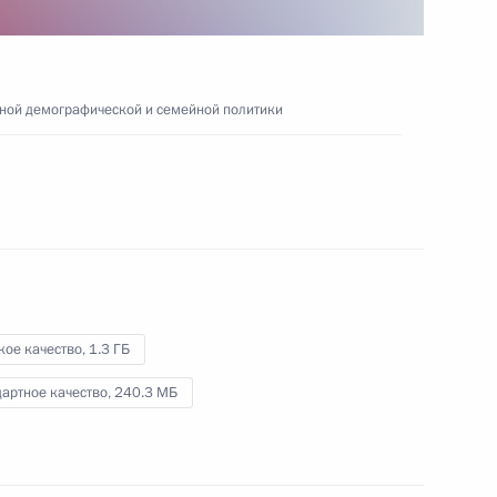
сотрудничества России
и Казахстана
12 ноября 2025 года
Видео, 21 мин.
нной демографической и семейной политики
кое качество,
1.3 ГБ
артное качество,
240.3 МБ
Заседание Совета по реализации