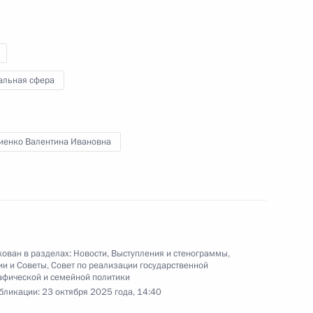
государственной демографической
и семейной политики
23 октября 2025 года
Видео, 39 мин.
альная сфера
иенко Валентина Ивановна
ован в разделах:
Новости
,
Выступления и стенограммы
,
ии и Советы
,
Совет по реализации государственной
фической и семейной политики
бликации:
23 октября 2025 года, 14:40