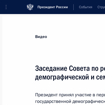
Президент России
События
Стру
Видеозаписи
Фотографии
Аудиозапи
Все материалы
Выступления
Совещан
Видео
Показа
Заседание Совета по 
демографической и се
Заявления Президента
России и Премьер-министра
Президент принял участие в пе
Индии для СМИ
государственной демографическ