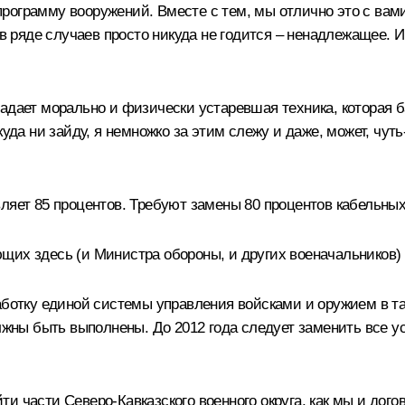
рограмму вооружений. Вместе с тем, мы отлично это с вами
 в ряде случаев просто никуда не годится – ненадлежащее. И
адает морально и физически устаревшая техника, которая ба
уда ни зайду, я немножко за этим слежу и даже, может, чуть
ляет 85 процентов. Требуют замены 80 процентов кабельных
щих здесь (и Министра обороны, и других военачальников)
аботку единой системы управления войсками и оружием в та
должны быть выполнены. До 2012 года следует заменить все
и части Северо-Кавказского военного округа, как мы и дог