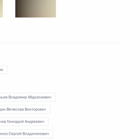
15 октября 2025 года
9 фото
ии
льев Владимир Абдуалиевич
дин Вячеслав Викторович
Встреча с Министром
иностранных дел Индии
нов Геннадий Андреевич
Субраманиамом
енко Сергей Владиленович
Джайшанкаром