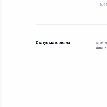
Ещё 
18 сентября 2025 года
11 фото
Статус материала
Опублик
Дата пу
Встреча с выпускниками
военных вузов