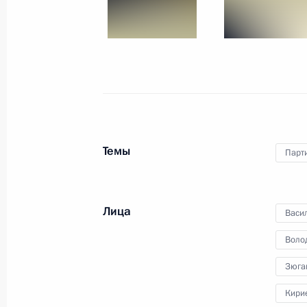
23 октября 2025 года
16 фото
Темы
Парт
Лица
Васи
Воло
Встреча с лидерами
парламентских фракций
Зюга
Кири