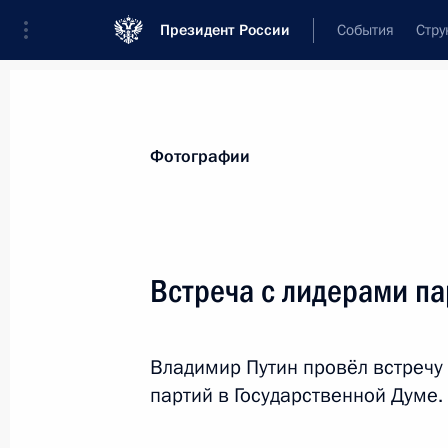
Президент России
События
Стру
Видеозаписи
Фотографии
Аудиозапи
Все материалы
Поездки
Совещания, 
Фотографии
Показа
Встреча с лидерами п
Заседание Совета
Владимир Путин провёл встречу
по межнациональным
партий в Государственной Думе.
отношениям