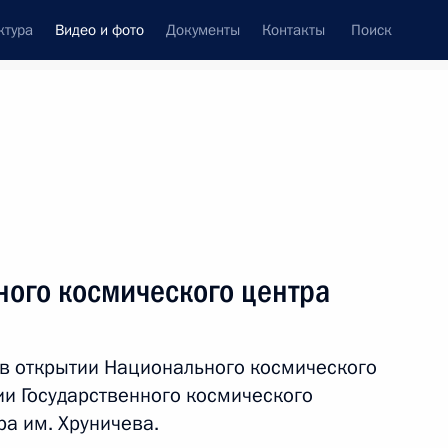
ктура
Видео и фото
Документы
Контакты
Поиск
си
ия, встречи
Встречи со СМИ
сентябрь, 2025
ть следующие материалы
ого космического центра
Совещание с членами
 в открытии Национального космического
Правительства
ии Государственного космического
ра им. Хруничева.