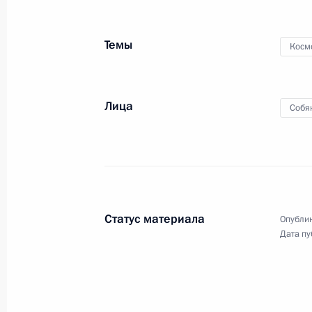
с новыми объектами
Роспотребнадзора
Темы
в регионах
Косм
15 сентября 2025 года
Видео, 53 мин
Лица
Собя
Статус материала
Опублик
Дата пу