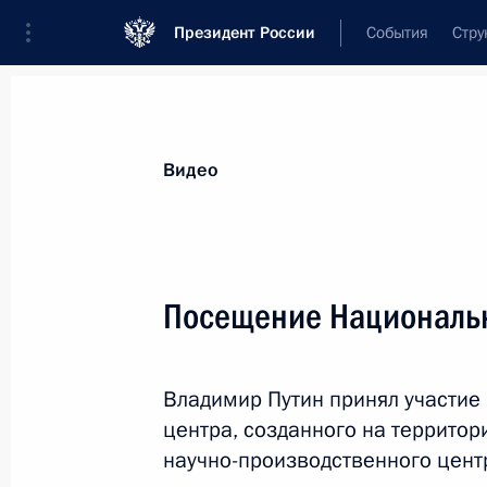
Президент России
События
Стру
Видеозаписи
Фотографии
Аудиозапи
Все материалы
Выступления
Совещан
Видео
Показа
Посещение Национальн
Встреча с лидерами
Владимир Путин принял участие
парламентских фракций
центра, созданного на территор
научно-производственного цент