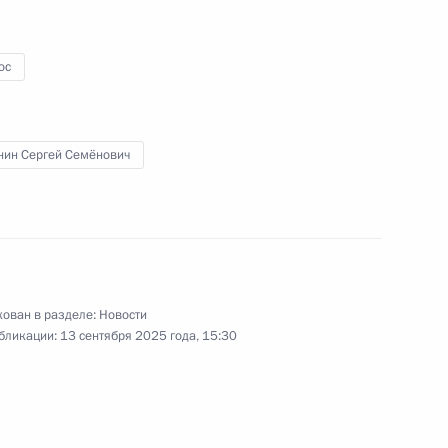
объектов Москвы
ос
.
13 сентября 2025 года
Видео, 12 мин.
нин Сергей Семёнович
ован в разделе:
Новости
бликации:
13 сентября 2025 года, 15:30