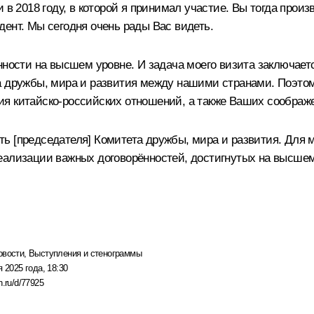
 в 2018 году, в которой я принимал участие. Вы тогда прои
ент. Мы сегодня очень рады Вас видеть.
нности на высшем уровне. И задача моего визита заключает
а дружбы, мира и развития между нашими странами. Поэто
я китайско-российских отношений, а также Ваших соображ
ь [председателя] Комитета дружбы, мира и развития. Для м
еализации важных договорённостей, достигнутых на высшем
овости
,
Выступления и стенограммы
я 2025 года, 18:30
n.ru/d/77925