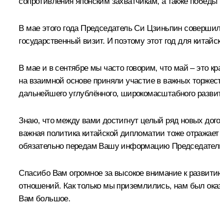
сопротивления японским захватчикам, а также победы
В мае этого года Председатель Си Цзиньпин совершил
государственный визит. И поэтому этот год для китай
В мае и в сентябре мы часто говорим, что май – это к
на взаимной основе приняли участие в важных торжес
дальнейшего углублённого, широкомасштабного развит
Знаю, что между вами достигнут целый ряд новых дог
важная политика китайской дипломатии тоже отражает
обязательно передам Вашу информацию Председател
Спасибо Вам огромное за высокое внимание к развити
отношений. Как только мы приземлились, нам был ока
Вам большое.