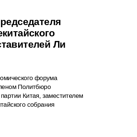
Председателя
екитайского
ставителей Ли
номического форума
членом Политбюро
партии Китая, заместителем
тайского собрания