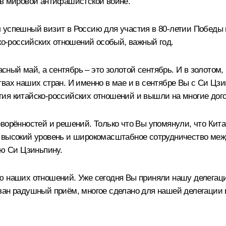
 в мировой антифашистской войне.
 успешный визит в Россию для участия в 80-летии Победы 
ско-российских отношений особый, важный год.
расный май, а сентябрь – это золотой сентябрь. И в золотом
твах наших стран. И именно в мае и в сентябре Вы с Си Ц
ия китайско-российских отношений и вышли на многие дого
оворённостей и решений. Только что Вы упомянули, что Кит
 высокий уровень и широкомасштабное сотрудничество меж
ю Си Цзиньпину.
ю наших отношений. Уже сегодня Вы приняли нашу делегаци
зан радушный приём, многое сделано для нашей делегации 