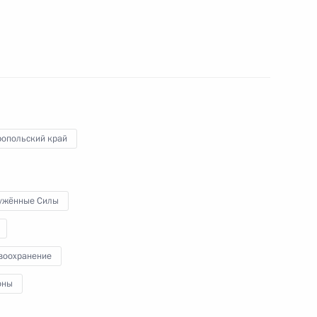
льского края Владимиром
5
ропольский край
ужённые Силы
т
11
6м
воохранение
оны