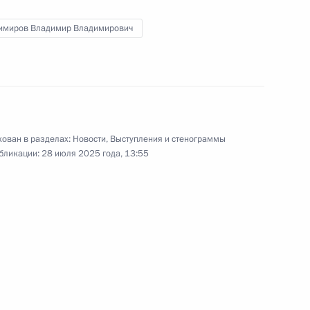
орского технического
19
имиров Владимир Владимирович
орм»
10
9м
ован в разделах:
Новости
,
Выступления и стенограммы
бликации:
28 июля 2025 года, 13:55
но-Морского Флота
1
4м