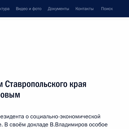
ктура
Видео и фото
Документы
Контакты
Поиск
венный Совет
Совет Безопасности
Комиссии и советы
леграммы
Сведения о Президенте
июль, 2025
ть следующие материалы
м Ставропольского края
ровым
переговоры с Президентом
езидента о социально-экономической
е. В своём докладе В.Владимиров особое