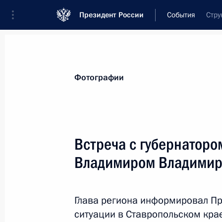
Президент России
События
Стру
Президент
Администрация
Государст
Новости
Стенограммы
Поездки
Те
Фотографии
Показа
Встреча с губернаторо
Владимиром Владими
30 июля 2025 года, среда
31 июля Владимир Путин проведёт 
Лаоса Тхонглуном Сисулитом
Глава региона информировал Пр
ситуации в Ставропольском кра
30 июля 2025 года, 15:00