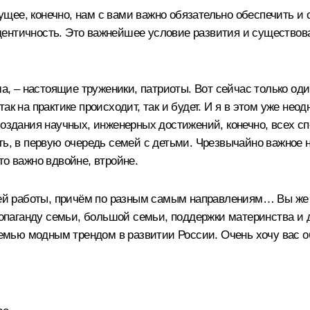
ее, конечно, нам с вами важно обязательно обеспечить и с
дентичность. Это важнейшее условие развития и существо
а, – настоящие труженики, патриоты. Вот сейчас только один
ак на практике происходит, так и будет. И я в этом уже нео
создания научных, инженерных достижений, конечно, всех с
ть, в первую очередь семей с детьми. Чрезвычайно важное 
то важно вдвойне, втройне.
ашей работы, причём по разным самым направлениям… Вы же
пропаганду семьи, большой семьи, поддержки материнства и 
мью модным трендом в развитии России. Очень хочу вас об