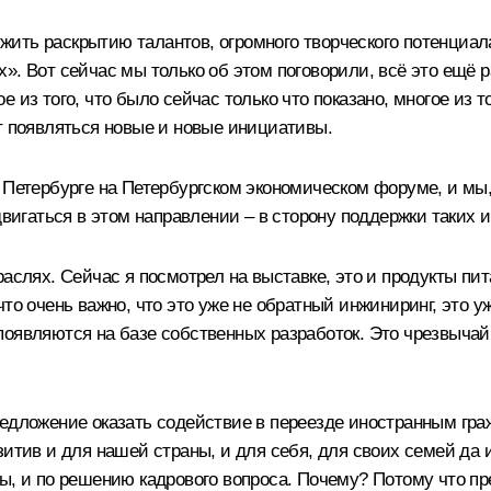
ить раскрытию талантов, огромного творческого потенциала
. Вот сейчас мы только об этом поговорили, всё это ещё ра
 из того, что было сейчас только что показано, многое из т
т появляться новые и новые инициативы.
 Петербурге на Петербургском экономическом форуме, и мы, 
двигаться в этом направлении – в сторону поддержки таких 
аслях. Сейчас я посмотрел на выставке, это и продукты пита
то очень важно, что это уже не обратный инжиниринг, это уж
оявляются на базе собственных разработок. Это чрезвычайно
редложение оказать содействие в переезде иностранным гра
итив и для нашей страны, и для себя, для своих семей да и 
ы, и по решению кадрового вопроса. Почему? Потому что пр