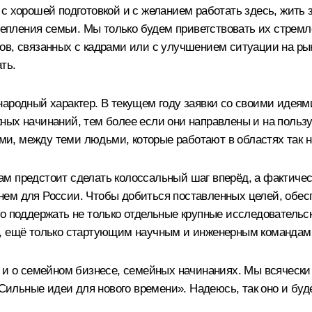
с хорошей подготовкой и с желанием работать здесь, жить з
репления семьи. Мы только будем приветствовать их стремле
ов, связанных с кадрами или с улучшением ситуации на рын
ть.
народный характер. В текущем году заявки со своими идеям
ных начинаний, тем более если они направлены и на пользу
и, между теми людьми, которые работают в областях так н
 предстоит сделать колоссальный шаг вперёд, а фактическ
ем для России. Чтобы добиться поставленных целей, обеспе
 поддержать не только отдельные крупные исследовательские
м, ещё только стартующим научным и инженерным командам
 и о семейном бизнесе, семейных начинаниях. Мы всячески 
льные идеи для нового времени». Надеюсь, так оно и буде